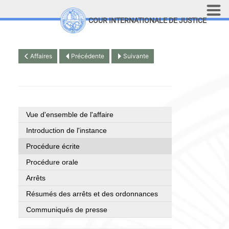
Aller au contenu principal
COUR INTERNATIONALE DE JUSTICE
LINKS
Top Menu
Recherche sur le site
Affaires
Précédente
Suivante
English
Vue d'ensemble de l'affaire
Introduction de l'instance
Procédure écrite
Procédure orale
Arrêts
Résumés des arrêts et des ordonnances
Communiqués de presse