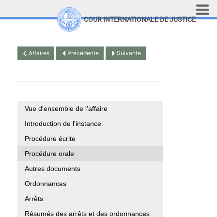
Aller au contenu principal
COUR INTERNATIONALE DE JUSTICE
LINKS
Top Menu
Recherche sur le site
Affaires
Précédente
Suivante
English
Vue d'ensemble de l'affaire
Introduction de l'instance
Procédure écrite
Procédure orale
Autres documents
Ordonnances
Arrêts
Résumés des arrêts et des ordonnances