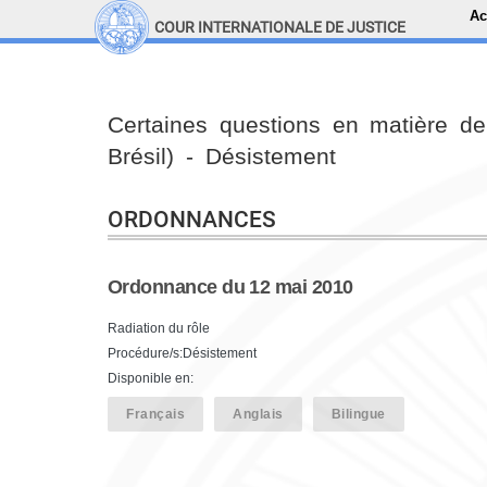
Ac
COUR INTERNATIONALE DE JUSTICE
LINKS
Top Menu
Recherche sur le site
Certaines questions en matière de
Brésil) - Désistement
ORDONNANCES
Ordonnance du 12 mai 2010
Radiation du rôle
Procédure/s:Désistement
Disponible en:
Français
Anglais
Bilingue