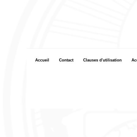
Footer menu
Accueil
Contact
Clauses d'utilisation
Ac
Footer Icon