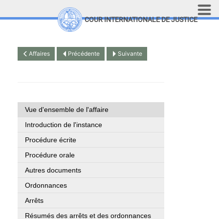
Aller au contenu principal
COUR INTERNATIONALE DE JUSTICE
LINKS
Top Menu
Recherche sur le site
Affaires
Précédente
Suivante
English
Vue d'ensemble de l'affaire
Introduction de l'instance
Procédure écrite
Procédure orale
Autres documents
Ordonnances
Arrêts
Résumés des arrêts et des ordonnances