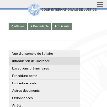
Aller au contenu principal
COUR INTERNATIONALE DE JUSTICE
LINKS
Top Menu
Recherche sur le site
Affaires
Précédente
Suivante
English
Vue d'ensemble de l'affaire
Introduction de l'instance
Exceptions préliminaires
Procédure écrite
Procédure orale
Autres documents
Ordonnances
Arrêts