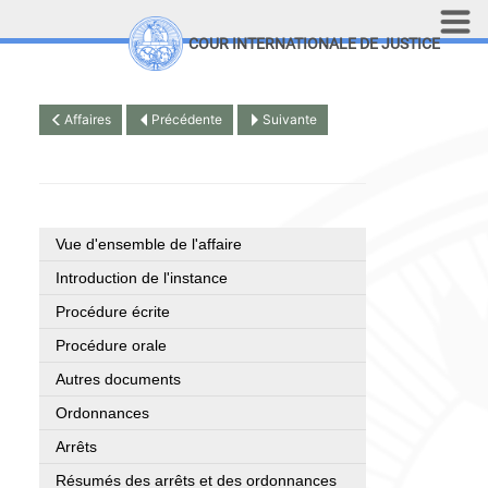
Aller au contenu principal
COUR INTERNATIONALE DE JUSTICE
LINKS
Top Menu
Recherche sur le site
Affaires
Précédente
Suivante
English
Vue d'ensemble de l'affaire
Introduction de l'instance
Procédure écrite
Procédure orale
Autres documents
Ordonnances
Arrêts
Résumés des arrêts et des ordonnances