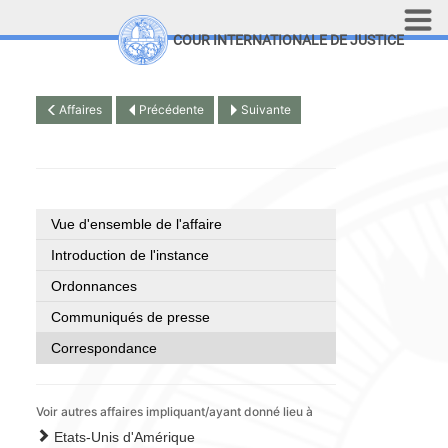
Aller au contenu principal
COUR INTERNATIONALE DE JUSTICE
LINKS
Top Menu
Recherche sur le site
Affaires
Précédente
Suivante
English
Vue d'ensemble de l'affaire
Introduction de l'instance
Ordonnances
Communiqués de presse
Correspondance
Voir autres affaires impliquant/ayant donné lieu à
Etats-Unis d'Amérique