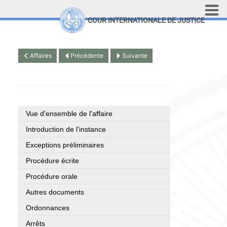
Aller au contenu principal
COUR INTERNATIONALE DE JUSTICE
LINKS
Top Menu
Recherche sur le site
Affaires
Précédente
Suivante
English
Vue d'ensemble de l'affaire
Introduction de l'instance
Exceptions préliminaires
Procédure écrite
Procédure orale
Autres documents
Ordonnances
Arrêts