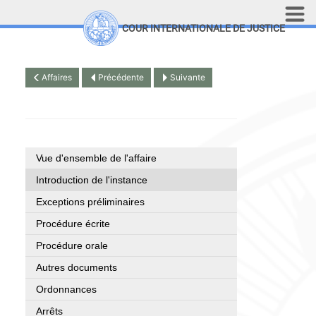
Aller au contenu principal
COUR INTERNATIONALE DE JUSTICE
LINKS
Top Menu
Recherche sur le site
Affaires
Précédente
Suivante
English
Vue d'ensemble de l'affaire
Introduction de l'instance
Exceptions préliminaires
Procédure écrite
Procédure orale
Autres documents
Ordonnances
Arrêts