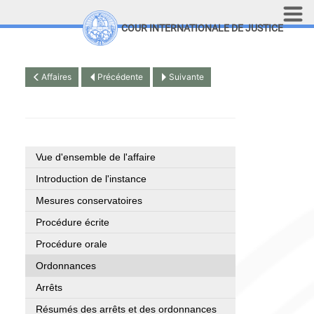
Aller au contenu principal
COUR INTERNATIONALE DE JUSTICE
LINKS
Top Menu
Recherche sur le site
Affaires
Précédente
Suivante
English
Vue d'ensemble de l'affaire
Introduction de l'instance
Mesures conservatoires
Procédure écrite
Procédure orale
Ordonnances
Arrêts
Résumés des arrêts et des ordonnances