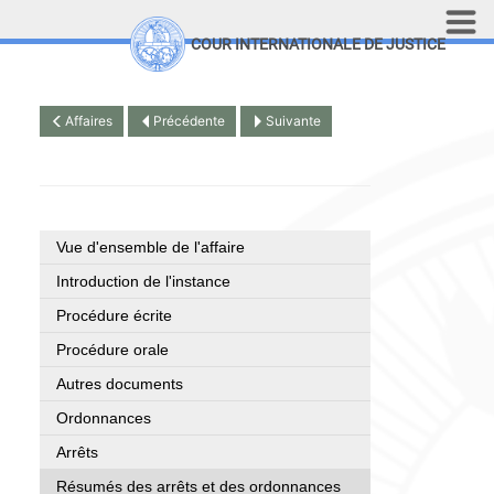
Aller au contenu principal
COUR INTERNATIONALE DE JUSTICE
LINKS
Top Menu
Recherche sur le site
Affaires
Précédente
Suivante
English
Vue d'ensemble de l'affaire
Introduction de l'instance
Procédure écrite
Procédure orale
Autres documents
Ordonnances
Arrêts
Résumés des arrêts et des ordonnances