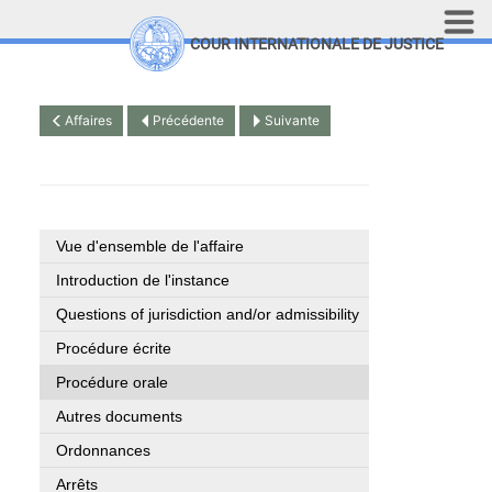
Aller au contenu principal
COUR INTERNATIONALE DE JUSTICE
LINKS
Top Menu
Recherche sur le site
Affaires
Précédente
Suivante
English
Vue d'ensemble de l'affaire
Introduction de l'instance
Questions of jurisdiction and/or admissibility
Procédure écrite
Procédure orale
Autres documents
Ordonnances
Arrêts