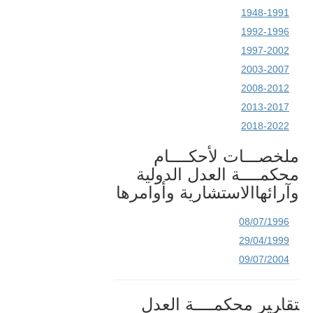
Programme
1948-1991
Alumni
1992-1996
Frequently asked questions
1997-2002
Internships
2003-2007
Procurement
2008-2012
2013-2017
CASES
2018-2022
List of All Cases
ملخصـــات لأحكــــام
Pending cases
محكمــــة العدل الدولية
Contentious cases
وآرائهاالاستشارية وأوامرها
Contentious cases 
organized by State
08/07/1996
Contentious cases 
organized by incidental 
29/04/1999
proceedings
09/07/2004
Advisory proceedings
Judgments, Advisory 
ﺘﻘﺎﺮﻴﺮ محكمــــة العدل
Opinions and Orders