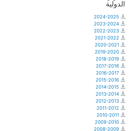
الدولية
BASIC DOCUMENTS
2024-2025
Charter of the United 
2023-2024
Nations
2022-2023
Statute of the Court
2021-2022
Rules of Court
2020-2021
Practice Directions
2019-2020
2018-2019
Other Texts
2017-2018
JURISDICTION
2016-2017
2015-2016
Contentious 
2014-2015
Jurisdiction
2013-2014
States entitled to appear 
2012-2013
before the Court
2011-2012
States not members of the 
2010-2011
United Nations parties to 
the Statute
2009-2010
States not parties to the 
2008-2009