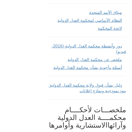
All Judges 
ad hoc
How the Court Works
ميثاق الأمم المتحدة
Financial Assistance to 
النظام الأساسي لمحكمة العدل الدولية
Parties
لائحة المحكمة
Annual Reports
80th Anniversary of the 
Court
دور وأنشطة محكمة العدل الدولية (2016-
فيديو)
THE REGISTRY
ملخص عن محكمة العدل الدولية
أسئلة وأجوبة بشأن محكمة العدل الدولية
Registrar
Organizational Chart of 
the Registry
دليل بشأن قبول ولاية محكمة العدل الدولية:
بنود نموذجية ونماذج إعلانات
Texts governing the 
Registry
Library of the Court
ملخصـــات لأحكــــام
محكمــــة العدل الدولية
Employment
وآرائهاالاستشارية وأوامرها
Current vacancies
Judicial Fellowship 