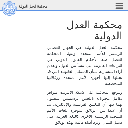
Skip to main content
محكمة العدل الدولية
LINKS
محكمة العدل
Top Menu Other Languages
الدولية
Main navigation
THE COURT
محكمة العدل الدولية هي الجهاز القضائي
History
الرئيسي للأمم المتحدة. وتتولى المحكمة
Members of the Court
الفصل طبقا لأحكام القانون الدولي في
Current Members
النزاعات القانونية التي تنشأ بين الدول، وتقديم
آراء استشارية بشأن المسائل القانونية التي قد
All Members
تحيلها إليها أجهزة الأمم المتحدة ووكالاتها
Presidency
المتخصصة.
Statements by the 
President
وموقع المحكمة على شبكة الانترنت متوافر
بكامل محتوياته باللغتين الرسميتين المعمول
Chambers and 
بهما فيها أي اللغتين الفرنسية والإنكليزية. بيد
Committees
أن عددا من الوثائق متوفرة بلغات الأمم
Judges 
ad hoc
المتحدة الرسمية الاخرى كاللغة العربية على
Current Judges 
ad hoc
سبيل المثال. وترد أدناه قائمة بهذه الوثائق.