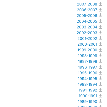
Statute to which the Court 
2007-2008
may be open
2006-2007
Basis of the Court's 
jurisdiction
2005-2006
Declarations recognizing 
2004-2005
the jurisdiction of the Court 
2003-2004
as compulsory
2002-2003
Treaties
2001-2002
Advisory Jurisdiction
2000-2001
Organs and agencies 
1999-2000
authorized to request 
1998-1999
advisory opinions
1997-1998
PRESS ROOM
1996-1997
1995-1996
Press releases
1994-1995
Mailing List
1993-1994
Calendar
1991-1992
Media Services
1990-1991
1989-1990
Accreditation