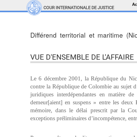
Ac
COUR INTERNATIONALE DE JUSTICE
LINKS
Top Menu
Recherche sur le site
Différend territorial et maritime (
VUE D'ENSEMBLE DE L'AFFAIRE
Le 6 décembre 2001, la République du Nicar
contre la République de Colombie au sujet d
juridiques interdépendantes en matière de t
demeur[aient] en suspens » entre les deux 
mémoire, dans le délai prescrit par la Co
exceptions préliminaires d’incompétence, entr