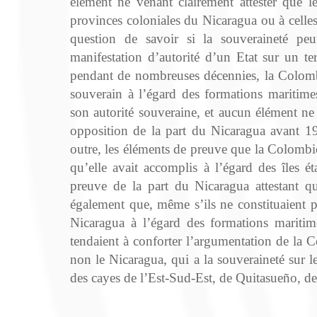
élément ne venant clairement attester que l
provinces coloniales du Nicaragua ou à celles
question de savoir si la souveraineté peut
manifestation d’autorité d’un Etat sur un terr
pendant de nombreuses décennies, la Colombi
souverain à l’égard des formations maritim
son autorité souveraine, et aucun élément ne
opposition de la part du Nicaragua avant 1969
outre, les éléments de preuve que la Colombie 
qu’elle avait accomplis à l’égard des îles é
preuve de la part du Nicaragua attestant qu
également que, même s’ils ne constituaient 
Nicaragua à l’égard des formations maritimes
tendaient à conforter l’argumentation de la 
non le Nicaragua, qui a la souveraineté sur l
des cayes de l’Est‑Sud‑Est, de Quitasueño, de