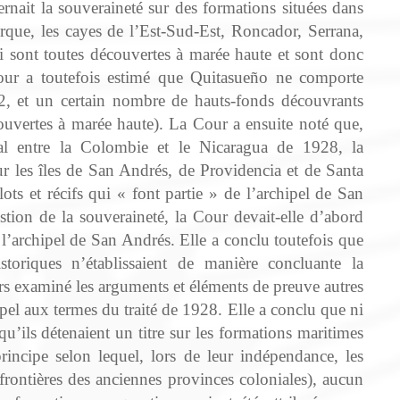
cernait la souveraineté sur des formations situées dans
que, les cayes de l’Est-Sud-Est, Roncador, Serrana,
 sont toutes découvertes à marée haute et sont donc
 Cour a toutefois estimé que Quitasueño ne comporte
2, et un certain nombre de hauts-fonds découvrants
ouvertes à marée haute). La Cour a ensuite noté que,
ial entre la Colombie et le Nicaragua de 1928, la
r les îles de San Andrés, de Providencia et de Santa
lots et récifs qui « font partie » de l’archipel de San
tion de la souveraineté, la Cour devait‑elle d’abord
t l’archipel de San Andrés. Elle a conclu toutefois que
toriques n’établissaient de manière concluante la
rs examiné les arguments et éléments de preuve autres
pel aux termes du traité de 1928. Elle a conclu que ni
u’ils détenaient un titre sur les formations maritimes
rincipe selon lequel, lors de leur indépendance, les
 frontières des anciennes provinces coloniales), aucun