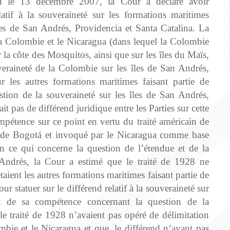
ndu le 13 décembre 2007, la Cour a déclaré avoir
atif à la souveraineté sur les formations maritimes
îles de San Andrés, Providencia et Santa Catalina. La
 la Colombie et le Nicaragua (dans lequel la Colombie
 la côte des Mosquitos, ainsi que sur les îles du Maïs,
veraineté de la Colombie sur les îles de San Andrés,
r les autres formations maritimes faisant partie de
stion de la souveraineté sur les îles de San Andrés,
it pas de différend juridique entre les Parties sur cette
mpétence sur ce point en vertu du traité américain de
e de Bogotá et invoqué par le Nicaragua comme base
n ce qui concerne la question de l’étendue et de la
Andrés, la Cour a estimé que le traité de 1928 ne
taient les autres formations maritimes faisant partie de
r statuer sur le différend relatif à la souveraineté sur
nt de sa compétence concernant la question de la
le traité de 1928 n’avaient pas opéré de délimitation
mbie et le Nicaragua et que, le différend n’ayant pas