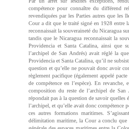
Par un arrêt sur lesdites exceptions, re
compétence pour connaître du différend rel
revendiquées par les Parties autres que les 
Cour a dit que le traité signé en 1928 entre
reconnaissait la souveraineté du Nicaragua sur
tandis que le Nicaragua reconnaissait la sou
Providencia et Santa Catalina, ainsi que su
l’archipel de San Andrés) avait réglé la que
Providencia et Santa Catalina, qu’il ne subsista
question et qu’elle ne pouvait donc avoir co
règlement pacifique (également appelé pact
de compétence en l’espèce). En revanche, e
composition du reste de l’archipel de San 
répondait pas à la question de savoir quelles é
l’archipel, et qu’elle avait donc compétence pou
ces autres formations maritimes. S’agissa
délimitation maritime, la Cour a conclu que 
générale des espaces maritimes entre la Colo