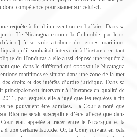
it donc compétence pour statuer sur celui‑ci.
ne requête à fin d’intervention en l’affaire. Dans sa
 que « [l]e Nicaragua comme la Colombie, par leurs
erch[aient] à se voir attribuer des zones maritimes
iquait qu’il souhaitait intervenir à l’instance en tant
blique du Honduras a elle aussi déposé une requête à
rmant que, dans le différend qui opposait le Nicaragua
tentions maritimes se situant dans une zone de la mer
des droits et des intérêts d’ordre juridique. Dans sa
t principalement intervenir à l’instance en qualité de
 2011, par lesquels elle a jugé que les requêtes à fin
as ne pouvaient être admises. La Cour a noté que
sta Rica ne serait susceptible d’être affecté que dans
Cour était appelée à tracer entre le Nicaragua et la
 d’une certaine latitude. Or, la Cour, suivant en cela