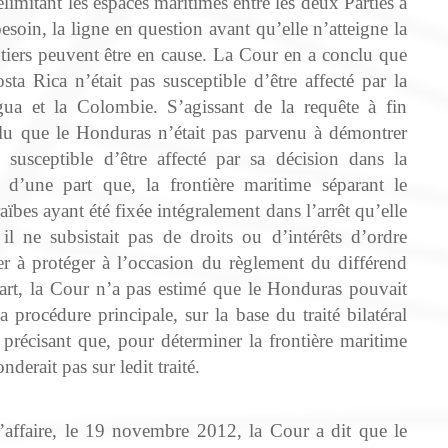
élimitant les espaces maritimes entre les deux Parties à
esoin, la ligne en question avant qu’elle n’atteigne la
s tiers peuvent être en cause. La Cour en a conclu que
sta Rica n’était pas susceptible d’être affecté par la
gua et la Colombie. S’agissant de la requête à fin
lu que le Honduras n’était pas parvenu à démontrer
e susceptible d’être affecté par sa décision dans la
d’une part que, la frontière maritime séparant le
bes ayant été fixée intégralement dans l’arrêt qu’elle
l ne subsistait pas de droits ou d’intérêts d’ordre
er à protéger à l’occasion du règlement du différend
part, la Cour n’a pas estimé que le Honduras pouvait
 procédure principale, sur la base du traité bilatéral
précisant que, pour déterminer la frontière maritime
nderait pas sur ledit traité.
l’affaire, le 19 novembre 2012, la Cour a dit que le