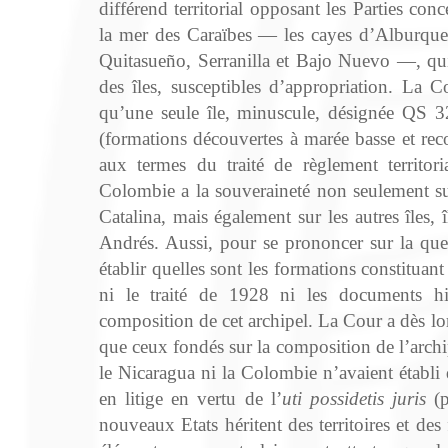
différend territorial opposant les Parties con
la mer des Caraïbes — les cayes d’Alburquer
Quitasueño, Serranilla et Bajo Nuevo —, qui
des îles, susceptibles d’appropriation. La
qu’une seule île, minuscule, désignée QS 3
(formations découvertes à marée basse et rec
aux termes du traité de règlement territor
Colombie a la souveraineté non seulement su
Catalina, mais également sur les autres îles, î
Andrés. Aussi, pour se prononcer sur la ques
établir quelles sont les formations constituan
ni le traité de 1928 ni les documents his
composition de cet archipel. La Cour a dès lo
que ceux fondés sur la composition de l’archi
le Nicaragua ni la Colombie n’avaient établi q
en litige en vertu de l’
uti possidetis juris
(p
nouveaux Etats héritent des territoires et des