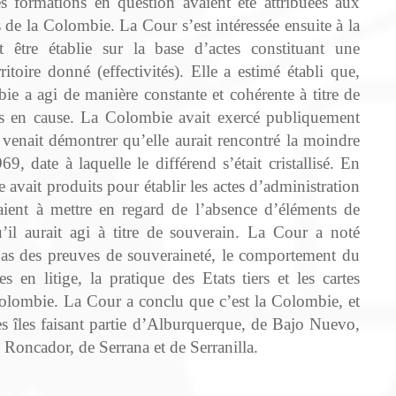
es formations en question avaient été attribuées aux
 de la Colombie. La Cour s’est intéressée ensuite à la
 être établie sur la base d’actes constituant une
itoire donné (effectivités). Elle a estimé établi que,
e a agi de manière constante et cohérente à titre de
es en cause. La Colombie avait exercé publiquement
 venait démontrer qu’elle aurait rencontré la moindre
, date à laquelle le différend s’était cristallisé. En
avait produits pour établir les actes d’administration
taient à mettre en regard de l’absence d’éléments de
’il aurait agi à titre de souverain. La Cour a noté
pas des preuves de souveraineté, le comportement du
 en litige, la pratique des Etats tiers et les cartes
Colombie. La Cour a conclu que c’est la Colombie, et
es îles faisant partie d’Alburquerque, de Bajo Nuevo,
 Roncador, de Serrana et de Serranilla.