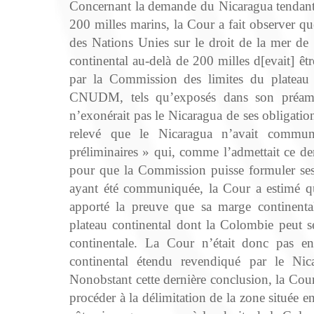
Concernant la demande du Nicaragua tendant à
200 milles marins, la Cour a fait observer qu
des Nations Unies sur le droit de la mer de
continental au‑delà de 200 milles d[evait] 
par la Commission des limites du plateau 
CNUDM, tels qu’exposés dans son préambu
n’exonérait pas le Nicaragua de ses obligation
relevé que le Nicaragua n’avait commu
préliminaires » qui, comme l’admettait ce dern
pour que la Commission puisse formuler ses
ayant été communiquée, la Cour a estimé que
apporté la preuve que sa marge continental
plateau continental dont la Colombie peut se
continentale. La Cour n’était donc pas en 
continental étendu revendiqué par le Nic
Nonobstant cette dernière conclusion, la Cour
procéder à la délimitation de la zone située en