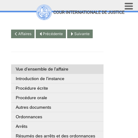
Aller au contenu principal
COUR INTERNATIONALE DE JUSTICE
LINKS
Top Menu
Recherche sur le site
Affaires
Précédente
Suivante
English
Vue d'ensemble de l'affaire
Introduction de l'instance
Procédure écrite
Procédure orale
Autres documents
Ordonnances
Arrêts
Résumés des arrêts et des ordonnances