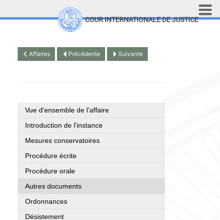
Aller au contenu principal
COUR INTERNATIONALE DE JUSTICE
LINKS
Top Menu
Recherche sur le site
Affaires
Précédente
Suivante
English
Vue d'ensemble de l'affaire
Introduction de l'instance
Mesures conservatoires
Procédure écrite
Procédure orale
Autres documents
Ordonnances
Désistement