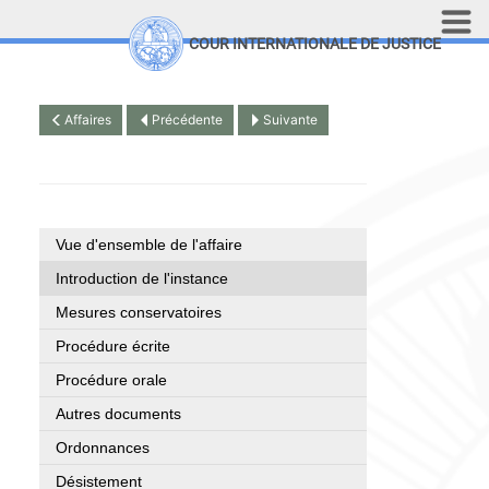
Aller au contenu principal
COUR INTERNATIONALE DE JUSTICE
LINKS
Top Menu
Recherche sur le site
Affaires
Précédente
Suivante
English
Vue d'ensemble de l'affaire
Introduction de l'instance
Mesures conservatoires
Procédure écrite
Procédure orale
Autres documents
Ordonnances
Désistement