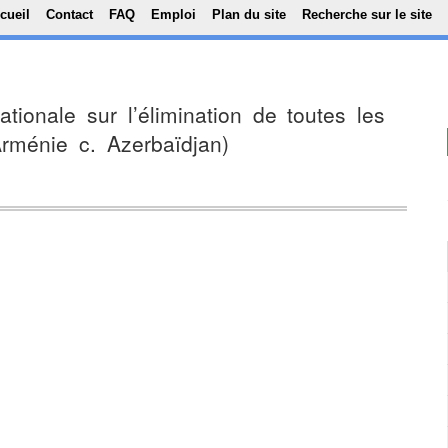
Top Menu
Aller au contenu principal
cueil
Contact
FAQ
Emploi
Plan du site
Recherche sur le site
ationale sur l’élimination de toutes les
Arménie c. Azerbaïdjan)