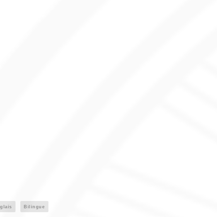
glais
Bilingue