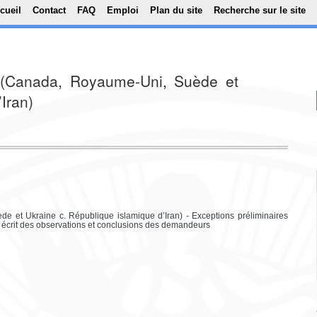
Top Menu
Aller au contenu principal
cueil
Contact
FAQ
Emploi
Plan du site
Recherche sur le site
0 (Canada, Royaume-Uni, Suède et
Iran)
e et Ukraine c. République islamique d’Iran) - Exceptions préliminaires
sé écrit des observations et conclusions des demandeurs