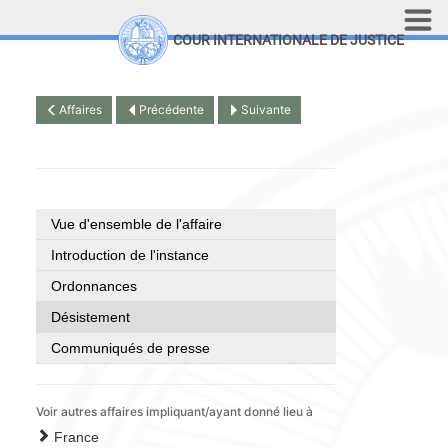
Aller au contenu principal
COUR INTERNATIONALE DE JUSTICE
LINKS
Top Menu
Recherche sur le site
Affaires
Précédente
Suivante
English
Vue d'ensemble de l'affaire
Introduction de l'instance
Ordonnances
Désistement
Communiqués de presse
Voir autres affaires impliquant/ayant donné lieu à
France