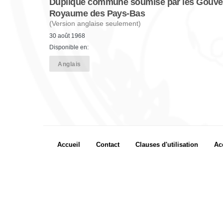
Duplique commune soumise par les Gouv
Royaume des Pays-Bas
(Version anglaise seulement)
30 août 1968
Disponible en:
Anglais
Footer menu
Accueil
Contact
Clauses d'utilisation
Ac
Footer Icon