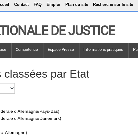
Top Menu
Aller au contenu principal
cueil
Contact
FAQ
Emploi
Plan du site
Recherche sur le site
TIONALE DE JUSTICE
ase
Compétence
Espace Presse
Informations pratiques
Pu
s classées par Etat
fédérale d'Allemagne/Pays-Bas)
fédérale d'Allemagne/Danemark)
 c. Allemagne)