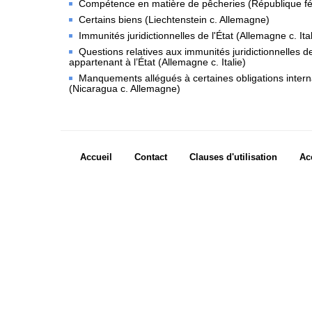
Compétence en matière de pêcheries (République féd
Fonctionnement
Certains biens (Liechtenstein c. Allemagne)
Assistance financière aux Parties
Immunités juridictionnelles de l'État (Allemagne c. Ita
Rapports annuels
Questions relatives aux immunités juridictionnelles d
appartenant à l’État (Allemagne c. Italie)
80e anniversaire de la Cour
Manquements allégués à certaines obligations interna
(Nicaragua c. Allemagne)
LE GREFFE
Greffier
Organigramme du Greffe
Footer menu
Accueil
Contact
Clauses d'utilisation
Ac
Textes régissant le Greffe
Bibliothèque de la Cour
Emploi
Footer Icon
Avis de vacance de poste
Programme relatif aux
Judicial Fellows
Anciens
fellows
Questions fréquemment posées
Stages