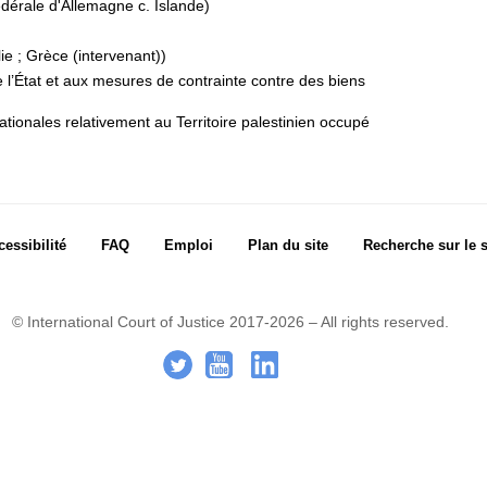
érale d'Allemagne c. Islande)
lie ; Grèce (intervenant))
e l’État et aux mesures de contrainte contre des biens
tionales relativement au Territoire palestinien occupé
cessibilité
FAQ
Emploi
Plan du site
Recherche sur le s
© International Court of Justice 2017-2026 – All rights reserved.
.
-
..