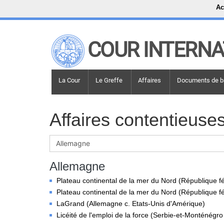
Ac
LINKS
COUR INTERNA
Top Menu
Recherche sur le site
Main navigation
Main navigation
LA COUR
La Cour
Le Greffe
Affaires
Documents de b
Historique
Membres de la Cour
Affaires contentieuse
Membres actuels
Tous les membres
Présidence
Déclarations du président
Allemagne
Chambres et comités
Plateau continental de la mer du Nord (République 
Juges
ad hoc
Plateau continental de la mer du Nord (République 
LaGrand (Allemagne c. Etats-Unis d'Amérique)
Juges
ad hoc
actuels
Licéité de l'emploi de la force (Serbie-et-Monténégro
Tous les juges
ad hoc