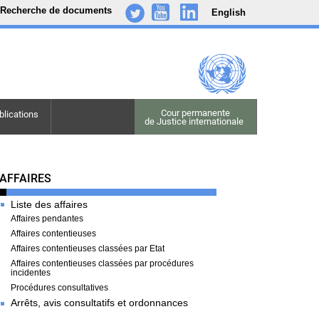
Recherche de documents
English
-
..
.
Cour permanente

blications
de Justice internationale
Cases
AFFAIRES
Liste des affaires
Affaires pendantes
Affaires contentieuses
Affaires contentieuses classées par Etat
Affaires contentieuses classées par procédures
incidentes
Procédures consultatives
Arrêts, avis consultatifs et ordonnances