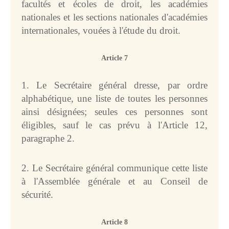
facultés et écoles de droit, les académies
nationales et les sections nationales d'académies
COUR PERMANENTE DE JUSTICE INTERNATIONALE
internationales, vouées à l'étude du droit.
Série A : Recueil des 
arrêts (1923-1930)
Article 7
Série B : Recueil des 
avis consultatifs (1923-
1. Le Secrétaire général dresse, par ordre
1930)
alphabétique, une liste de toutes les personnes
Série A/B : Recueil des 
ainsi désignées; seules ces personnes sont
arrêts avis consultatifs 
et ordonnances (à 
éligibles, sauf le cas prévu à l'Article 12,
partir de 1931)
paragraphe 2.
Série C : Actes et 
documents relatifs aux 
arrêts et aux avis 
2. Le Secrétaire général communique cette liste
consultatifs de la Cour 
à l'Assemblée générale et au Conseil de
/ Plaidoiries, exposés 
sécurité.
oraux et documents
Série D : Actes et 
documents relatifs à 
Article 8