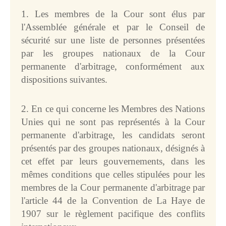
la Cour
1. Les membres de la Cour sont élus par
Etats non membres de 
l'Organisation des Nations 
l'Assemblée générale et par le Conseil de
Unies parties au Statut
sécurité sur une liste de personnes présentées
Etats non parties au Statut 
par les groupes nationaux de la Cour
mais pouvant être admis à 
ester devant la Cour
permanente d'arbitrage, conformément aux
Fondements de la 
dispositions suivantes.
compétence de la Cour
Déclarations d'acceptation 
de la juridiction obligatoire
2. En ce qui concerne les Membres des Nations
Traités
Unies qui ne sont pas représentés à la Cour
Compétence en 
permanente d'arbitrage, les candidats seront
matière consultative
présentés par des groupes nationaux, désignés à
Organes et institutions 
cet effet par leurs gouvernements, dans les
autorisés à demander un 
avis consultatif
mêmes conditions que celles stipulées pour les
membres de la Cour permanente d'arbitrage par
ESPACE PRESSE
l'article 44 de la Convention de La Haye de
1907 sur le règlement pacifique des conflits
Communiqués de 
presse