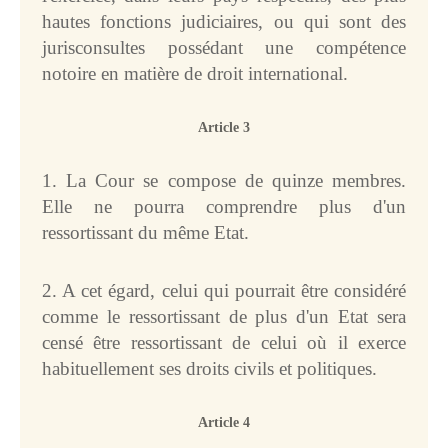
hautes fonctions judiciaires, ou qui sont des
Arrêts, avis 
consultatifs et 
jurisconsultes possédant une compétence
ordonnances
notoire en matière de droit international.
DOCUMENTS DE BASE
Article 3
Charte des Nations 
Unies
1. La Cour se compose de quinze membres.
Statut de la Cour
Elle ne pourra comprendre plus d'un
Règlement de la Cour
ressortissant du même Etat.
Instructions de 
procédure
2. A cet égard, celui qui pourrait être considéré
Autres textes
comme le ressortissant de plus d'un Etat sera
censé être ressortissant de celui où il exerce
COMPÉTENCE
habituellement ses droits civils et politiques.
Compétence en 
matière contentieuse
Article 4
Etats admis à ester devant 