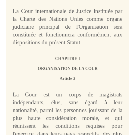
Avis de vacance de poste
La Cour internationale de Justice instituée par
Programme relatif aux 
Judicial Fellows
la Charte des Nations Unies comme organe
Anciens 
fellows
judiciaire principal de l'Organisation sera
Questions fréquemment 
constituée et fonctionnera conformément aux
posées
dispositions du présent Statut.
Stages
La section des achats
CHAPITRE I
AFFAIRES
ORGANISATION DE LA COUR
Article 2
Liste des affaires
Affaires pendantes
La Cour est un corps de magistrats
Affaires contentieuses
indépendants, élus, sans égard à leur
Affaires contentieuses 
classées par Etat
nationalité, parmi les personnes jouissant de la
Affaires contentieuses 
plus haute considération morale, et qui
classées par procédures 
réunissent les conditions requises pour
incidentes
l'exercice, dans leurs pays respectifs, des plus
Procédures consultatives