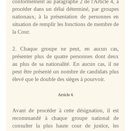
Liens
conformément au paragraphe 2 de l'Article 4, à
procéder dans un délai déterminé, par groupes
Questions 
fréquemment posées
nationaux, à la présentation de personnes en
situation de remplir les fonctions de membre de
PUBLICATIONS
la Cour.
Recueil des arrêts, avis 
consultatifs et 
2. Chaque groupe ne peut, en aucun cas,
ordonnances
présenter plus de quatre personnes dont deux
Mémoires, plaidoiries 
au plus de sa nationalité. En aucun cas, il ne
et documents
peut être présenté un nombre de candidats plus
Actes et documents 
élevé que le double des sièges à pourvoir.
relatifs à l’organisation 
de la Cour
Annuaire-Yearbook
Article 6
Bibliographie
Avant de procéder à cette désignation, il est
Manuel
recommandé à chaque groupe national de
Publications 
commémoratives et 
consulter la plus haute cour de justice, les
spéciales