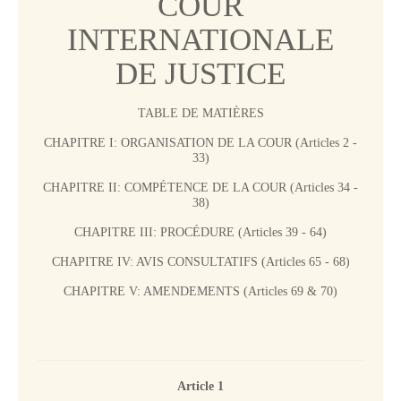
COUR
Tous les juges 
ad hoc
INTERNATIONALE
Fonctionnement
DE JUSTICE
Assistance financière 
aux Parties
TABLE DE MATIÈRES
Rapports annuels
80e anniversaire de la 
CHAPITRE I: ORGANISATION DE LA COUR (Articles 2 -
Cour
33)
CHAPITRE II: COMPÉTENCE DE LA COUR (Articles 34 -
LE GREFFE
38)
CHAPITRE III: PROCÉDURE (Articles 39 - 64)
Greffier
Organigramme du 
CHAPITRE IV: AVIS CONSULTATIFS (Articles 65 - 68)
Greffe
CHAPITRE V: AMENDEMENTS (Articles 69 & 70)
Textes régissant le 
Greffe
Bibliothèque de la 
Cour
Article 1
Emploi