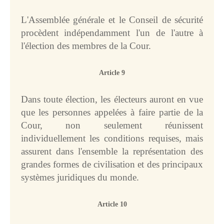
l’organisation de la 
Cour
L'Assemblée générale et le Conseil de sécurité
Série E : Rapports 
procèdent indépendamment l'un de l'autre à
annuels
l'élection des membres de la Cour.
Série F : Index
Autres documents
Article 9
Dans toute élection, les électeurs auront en vue
que les personnes appelées à faire partie de la
Cour, non seulement réunissent
individuellement les conditions requises, mais
assurent dans l'ensemble la représentation des
grandes formes de civilisation et des principaux
systèmes juridiques du monde.
Article 10