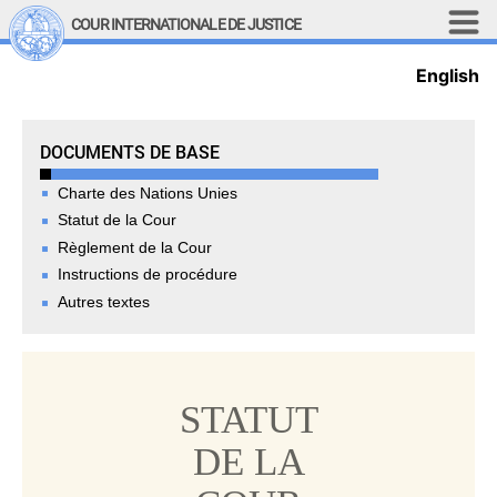
Aller au contenu principal
COUR INTERNATIONALE DE JUSTICE
English
LINKS
Top Menu
Recherche sur le site
Basic Documents
DOCUMENTS DE BASE
English
Charte des Nations Unies
Main navigation
LA COUR
Statut de la Cour
Règlement de la Cour
Historique
Instructions de procédure
Membres de la Cour
Autres textes
Membres actuels
Tous les membres
Présidence
STATUT
Déclarations du président
Chambres et comités
DE LA
Juges 
ad hoc
Juges 
ad hoc
 actuels