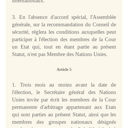
internationaux.
Liste de diffusion des 
communiqués de presse
3. En l'absence d'accord spécial, l'Assemblée
Calendrier
générale, sur la recommandation du Conseil de
Services aux médias
sécurité, réglera les conditions auxquelles peut
Accréditation
participer à l'élection des membres de la Cour
Multimédia
un Etat qui, tout en étant partie au présent
Questions 
Statut, n'est pas Membre des Nations Unies.
fréquemment posées
INFORMATIONS PRATIQUES
Article 5
Se rendre à la Cour
1. Trois mois au moins avant la date de
Visites
l'élection, le Secrétaire général des Nations
Assister à une audience
Unies invite par écrit les membres de la Cour
Présentation des activités 
permanente d'arbitrage appartenant aux Etats
de la Cour
qui sont parties au présent Statut, ainsi que les
Jours de congé 
officiels
membres des groupes nationaux désignés