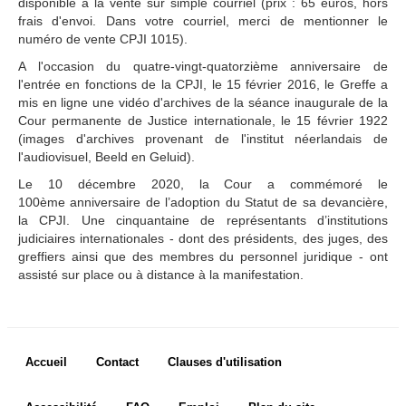
disponible à la vente sur simple courriel (prix : 65 euros, hors
frais d'envoi. Dans votre courriel, merci de mentionner le
Arrêts, avis 
numéro de vente CPJI 1015).
consultatifs et 
ordonnances
A l'occasion du quatre-vingt-quatorzième anniversaire de
l'entrée en fonctions de la CPJI, le 15 février 2016, le Greffe a
DOCUMENTS DE BASE
mis en ligne une vidéo d'archives de la séance inaugurale de la
Cour permanente de Justice internationale, le 15 février 1922
Charte des Nations 
(images d'archives provenant de l'institut néerlandais de
Unies
l'audiovisuel, Beeld en Geluid).
Statut de la Cour
Le 10 décembre 2020, la Cour a commémoré le
100ème anniversaire de l’adoption du Statut de sa devancière,
Règlement de la Cour
la CPJI. Une cinquantaine de représentants d’institutions
Instructions de 
judiciaires internationales - dont des présidents, des juges, des
procédure
greffiers ainsi que des membres du personnel juridique - ont
Autres textes
assisté sur place ou à distance à la manifestation.
COMPÉTENCE
Compétence en 
Footer menu
Accueil
Contact
Clauses d'utilisation
matière contentieuse
Etats admis à ester devant 