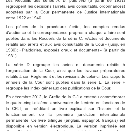
Les Recueils des séries A, B, puis A/B (à partir de 1931)
Avis de vacance de poste
regroupent les décisions (arrêts, avis consultatifs, ordonnances)
Programme relatif aux 
adoptées par la Cour permanente de Justice internationale
Judicial Fellows
entre 1922 et 1940.
Anciens 
fellows
Les pièces de la procédure écrite, les comptes rendus
Questions fréquemment 
d'audience et la correspondance propres à chaque affaire sont
posées
publiés dans les Recueils de la série C: «Actes et documents
relatifs aux arrêts et aux avis consultatifs de la Cour» (jusqu'en
Stages
1930); «Plaidoiries, exposés oraux et documents» (à partir de
La section des achats
1931).
La série D regroupe les actes et documents relatifs à
AFFAIRES
l'organisation de la Cour, ainsi que les travaux préparatoires
relatifs à son Règlement et les revisions de celui-ci. Les rapports
Liste des affaires
annuels de la Cour sont publiés dans la série E. La série F
Affaires pendantes
regroupe les index généraux des publications de la Cour.
Affaires contentieuses
En décembre 2012, le Greffe de la CIJ a entendu commémorer
Affaires contentieuses 
le quatre-vingt-dixième anniversaire de l'entrée en fonctions de
classées par Etat
la CPJI, en rééditant un livre explicatif sur l'histoire et le
Affaires contentieuses 
fonctionnement de la première juridiction internationale
classées par procédures 
permanente. Ce livre trilingue (anglais, espagnol, français) est
incidentes
disponible en version électronique. La version imprimée est
Procédures consultatives