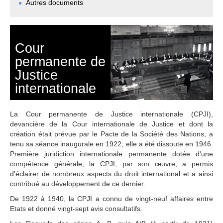
Autres documents
Tous les juges 
ad hoc
Fonctionnement
Assistance financière 
Cour
aux Parties
permanente de
Rapports annuels
Justice
80e anniversaire de la 
internationale
Cour
LE GREFFE
La Cour permanente de Justice internationale (CPJI),
devancière de la Cour internationale de Justice et dont la
Greffier
création était prévue par le Pacte de la Société des Nations, a
tenu sa séance inaugurale en 1922; elle a été dissoute en 1946.
Organigramme du 
Première juridiction internationale permanente dotée d'une
Greffe
compétence générale, la CPJI, par son œuvre, a permis
Textes régissant le 
d'éclairer de nombreux aspects du droit international et a ainsi
Greffe
contribué au développement de ce dernier.
Bibliothèque de la 
De 1922 à 1940, la CPJI a connu de vingt-neuf affaires entre
Cour
Etats et donné vingt-sept avis consultatifs.
Emploi