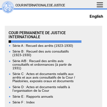
Aller au contenu principal
COUR INTERNATIONALE DE JUSTICE
English
LINKS
Top Menu
Recherche sur le site
Permanent Court of International Justice
COUR PERMANENTE DE JUSTICE
English
INTERNATIONALE
Main navigation
LA COUR
Série A : Recueil des arrêts (1923-1930)
Série B : Recueil des avis consultatifs
(1923-1930)
Historique
Série A/B : Recueil des arrêts avis
Membres de la Cour
consultatifs et ordonnances (à partir de
1931)
Membres actuels
Série C : Actes et documents relatifs aux
Tous les membres
arrêts et aux avis consultatifs de la Cour /
Plaidoiries, exposés oraux et documents
Présidence
Série D : Actes et documents relatifs à
Déclarations du président
l’organisation de la Cour
Chambres et comités
Série E : Rapports annuels
Juges 
ad hoc
Série F : Index
Juges 
ad hoc
 actuels