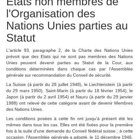
Etats non membres de
Tous les juges 
ad hoc
l'Organisation des
Fonctionnement
Nations Unies parties au
Assistance financière 
aux Parties
Statut
Rapports annuels
80e anniversaire de la 
L'article 93, paragraphe 2, de la Charte des Nations Unies
Cour
prévoit que des Etats qui ne sont pas membres des Nations
Unies peuvent devenir parties au Statut de la Cour, aux
LE GREFFE
conditions déterminées dans chaque cas par l'Assemblée
générale sur recommandation du Conseil de sécurité.
Greffier
La Suisse (à partir du 28 juillet 1948), le Liechtenstein (à partir
Organigramme du 
du 29 mars 1950), Saint-Marin (à partir du 18 février 1954), le
Greffe
Japon (à partir du 2 avril 1954) et Nauru (à partir du 29 janvier
1988) ont relevé de cette catégorie avant de devenir Membres
Textes régissant le 
des Nations Unies.
Greffe
Les conditions posées à cette fin ont jusqu'à présent été les
Bibliothèque de la 
mêmes dans tous les cas. Elles ont été fixées pour la première
Cour
fois à la suite d'une demande du Conseil fédéral suisse ; à cette
Emploi
occasion, l'Assemblée générale a adopté, le 11 décembre 1946,