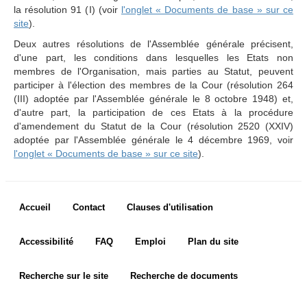
Avis de vacance de poste
la résolution 91 (I) (voir
l'onglet « Documents de base » sur ce
site
).
Programme relatif aux 
Judicial Fellows
Deux autres résolutions de l'Assemblée générale précisent,
d'une part, les conditions dans lesquelles les Etats non
Anciens 
fellows
membres de l'Organisation, mais parties au Statut, peuvent
Questions fréquemment 
participer à l'élection des membres de la Cour (résolution 264
posées
(III) adoptée par l'Assemblée générale le 8 octobre 1948) et,
Stages
d'autre part, la participation de ces Etats à la procédure
La section des achats
d'amendement du Statut de la Cour (résolution 2520 (XXIV)
adoptée par l'Assemblée générale le 4 décembre 1969, voir
AFFAIRES
l'onglet « Documents de base » sur ce site
).
Liste des affaires
Affaires pendantes
Footer menu
Accueil
Contact
Clauses d'utilisation
Affaires contentieuses
Affaires contentieuses 
Accessibilité
FAQ
Emploi
Plan du site
classées par Etat
Affaires contentieuses 
classées par procédures 
Recherche sur le site
Recherche de documents
incidentes
Procédures consultatives