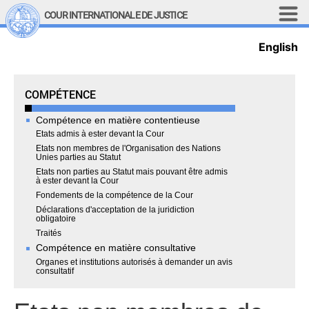
Aller au contenu principal
COUR INTERNATIONALE DE JUSTICE
English
LINKS
Top Menu
Recherche sur le site
Jurisdiction
COMPÉTENCE
English
Compétence en matière contentieuse
Main navigation
LA COUR
Etats admis à ester devant la Cour
Etats non membres de l'Organisation des Nations
Unies parties au Statut
Historique
Etats non parties au Statut mais pouvant être admis
Membres de la Cour
à ester devant la Cour
Fondements de la compétence de la Cour
Membres actuels
Déclarations d'acceptation de la juridiction
Tous les membres
obligatoire
Traités
Présidence
Compétence en matière consultative
Déclarations du président
Organes et institutions autorisés à demander un avis
Chambres et comités
consultatif
Juges 
ad hoc
Juges 
ad hoc
 actuels