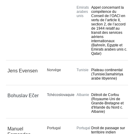
Emirats
Appel concernant la
arabes
compétence du
unis
Conseil de l’OACI en
vertu de l’article II,
section 2, de l’accord
de 1944 relatif au
transit des services
aériens
internationaux
(Bahreïn, Egypte et
Emirats arabes unis c.
Qatar)
Norvège
Tunisie
Plateau continental
Jens Evensen
(Tunisie/Jamahiriya
arabe libyenne)
Tchécoslovaquie
Albanie
Détroit de Corfou
Bohuslav Ečer
(Royaume-Uni de
Grande-Bretagne et
d'Irlande du Nord c.
Albanie)
Portugal
Portugal
Droit de passage sur
Manuel
territoire indien