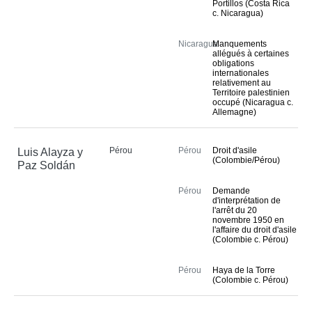
Portillos (Costa Rica
c. Nicaragua)
Arrêts, avis 
consultatifs et 
ordonnances
Nicaragua
Manquements
allégués à certaines
obligations
DOCUMENTS DE BASE
internationales
relativement au
Territoire palestinien
occupé (Nicaragua c.
Charte des Nations 
Allemagne)
Unies
Statut de la Cour
Pérou
Pérou
Droit d'asile
Luis Alayza y
Règlement de la Cour
(Colombie/Pérou)
Paz Soldán
Instructions de 
procédure
Pérou
Demande
d'interprétation de
Autres textes
l'arrêt du 20
novembre 1950 en
l'affaire du droit d'asile
COMPÉTENCE
(Colombie c. Pérou)
Compétence en 
Pérou
Haya de la Torre
(Colombie c. Pérou)
matière contentieuse
Etats admis à ester devant 