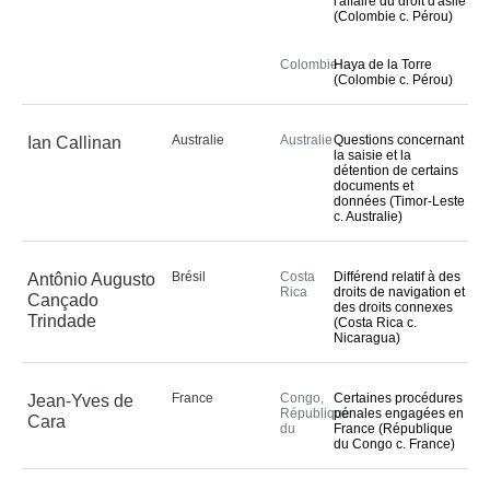
l'affaire du droit d'asile
(Colombie c. Pérou)
Colombie
Haya de la Torre
(Colombie c. Pérou)
Australie
Australie
Questions concernant
Ian Callinan
la saisie et la
détention de certains
documents et
données (Timor-Leste
c. Australie)
Brésil
Costa
Différend relatif à des
Antônio Augusto
Rica
droits de navigation et
Cançado
des droits connexes
Trindade
(Costa Rica c.
Nicaragua)
France
Congo,
Certaines procédures
Jean-Yves de
République
pénales engagées en
Cara
du
France (République
du Congo c. France)