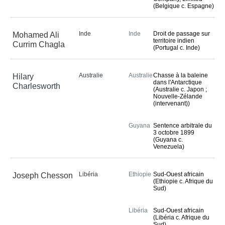
(Belgique c. Espagne)
Inde
Inde
Droit de passage sur
Mohamed Ali
territoire indien
Currim Chagla
(Portugal c. Inde)
Australie
Australie
Chasse à la baleine
Hilary
dans l'Antarctique
Charlesworth
(Australie c. Japon ;
Nouvelle-Zélande
(intervenant))
Guyana
Sentence arbitrale du
3 octobre 1899
(Guyana c.
Venezuela)
Libéria
Ethiopie
Sud-Ouest africain
Joseph Chesson
(Ethiopie c. Afrique du
Sud)
Libéria
Sud-Ouest africain
(Libéria c. Afrique du
Sud)