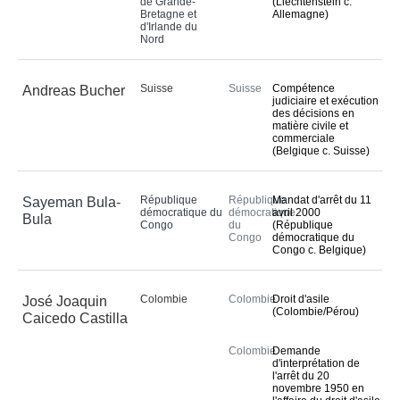
de Grande-
(Liechtenstein c.
Bretagne et
Allemagne)
d'Irlande du
Nord
Suisse
Suisse
Compétence
Andreas Bucher
judiciaire et exécution
des décisions en
matière civile et
commerciale
(Belgique c. Suisse)
République
République
Mandat d'arrêt du 11
Sayeman Bula-
démocratique du
démocratique
avril 2000
Bula
Congo
du
(République
Congo
démocratique du
Congo c. Belgique)
Colombie
Colombie
Droit d'asile
José Joaquin
(Colombie/Pérou)
Caicedo Castilla
Colombie
Demande
d'interprétation de
l'arrêt du 20
novembre 1950 en