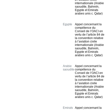
l’organisation de la 
internationale (Arabie
Cour
saoudite, Bahreïn,
Egypte et Emirats
Série E : Rapports 
arabes unis c. Qatar)
annuels
Egypte
Appel concernant la
Série F : Index
compétence du
Conseil de l’OACI en
Autres documents
vertu de l’article 84 de
la convention relative
à l’aviation civile
internationale (Arabie
saoudite, Bahreïn,
Egypte et Emirats
arabes unis c. Qatar)
Arabie
Appel concernant la
saoudite
compétence du
Conseil de l’OACI en
vertu de l’article 84 de
la convention relative
à l’aviation civile
internationale (Arabie
saoudite, Bahreïn,
Egypte et Emirats
arabes unis c. Qatar)
Emirats
Appel concernant la