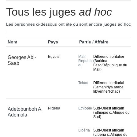
Tous les juges 
ad hoc
Tous les juges
ad hoc
Fonctionnement
Assistance financière 
Les personnes ci-dessous ont été ou sont encore judges ad hoc
aux Parties
:
Rapports annuels
Nom
Pays
Partie / Affaire
80e anniversaire de la 
Cour
Egypte
Mali,
Différend frontalier
Georges Abi-
République
(Burkina
Saab
du
Faso/République du
LE GREFFE
Mali)
Greffier
Tchad
Différend territorial
(Jamahiriya arabe
Organigramme du 
libyenne/Tchad)
Greffe
Textes régissant le 
Nigéria
Ethiopie
Sud-Ouest africain
Adetobunboh A.
Greffe
(Ethiopie c. Afrique du
Ademola
Sud)
Bibliothèque de la 
Cour
Libéria
Sud-Ouest africain
Emploi
(Libéria c. Afrique du