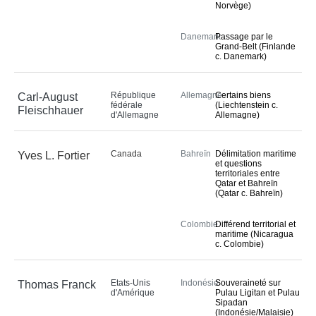
Norvège)
Danemark
Passage par le
Grand-Belt (Finlande
c. Danemark)
République
Allemagne
Certains biens
Carl-August
fédérale
(Liechtenstein c.
Fleischhauer
d'Allemagne
Allemagne)
Canada
Bahreïn
Délimitation maritime
Yves L. Fortier
et questions
territoriales entre
Qatar et Bahreïn
(Qatar c. Bahreïn)
Colombie
Différend territorial et
maritime (Nicaragua
c. Colombie)
Etats-Unis
Indonésie
Souveraineté sur
Thomas Franck
d'Amérique
Pulau Ligitan et Pulau
Sipadan
(Indonésie/Malaisie)