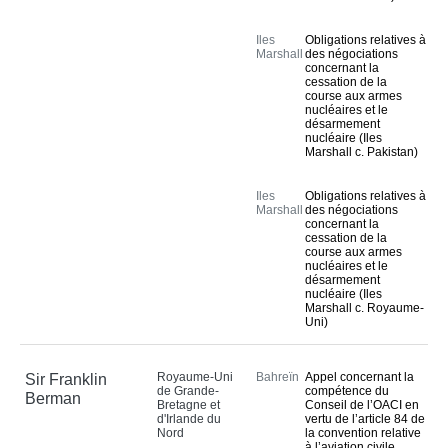
COUR PERMANENTE DE JUSTICE INTERNATIONALE
Iles
Obligations relatives à
Marshall
des négociations
concernant la
Série A : Recueil des 
cessation de la
course aux armes
arrêts (1923-1930)
nucléaires et le
désarmement
Série B : Recueil des 
nucléaire (Iles
avis consultatifs (1923-
Marshall c. Pakistan)
1930)
Série A/B : Recueil des 
Iles
Obligations relatives à
Marshall
des négociations
arrêts avis consultatifs 
concernant la
et ordonnances (à 
cessation de la
course aux armes
partir de 1931)
nucléaires et le
désarmement
Série C : Actes et 
nucléaire (Iles
documents relatifs aux 
Marshall c. Royaume-
Uni)
arrêts et aux avis 
consultatifs de la Cour 
/ Plaidoiries, exposés 
Royaume-Uni
Bahreïn
Appel concernant la
Sir Franklin
oraux et documents
de Grande-
compétence du
Berman
Bretagne et
Conseil de l’OACI en
Série D : Actes et 
d'Irlande du
vertu de l’article 84 de
documents relatifs à 
Nord
la convention relative
à l’aviation civile