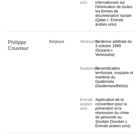
unis
internationale sur
l'élimination de toutes
les formes de
discrimination raciale
(Qatar c. Emirats
arabes unis)
Belgique
Venezuela
Sentence arbitrale du
Philippe
3 octobre 1899
Couvreur
(Guyana c.
Venezuela)
Guatemala
Revendication
territoriale, insulaire et
maritime du
Guatemala
(Guatemala/Belize)
Emirats
Application de la
arabes
convention pour la
unis
prévention et la
répression du crime
de génocide au
Soudan (Soudan c.
Émirats arabes unis)