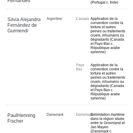
Fernandes
(Portugal c. Inde)
Argentine
Canada
Application de la
Silvia Alejandra
convention contre la
Fernández de
torture et autres
Gurmendi
peines ou traitements
cruels, inhumains ou
dégradants (Canada
et Pays-Bas c.
République arabe
syrienne)
Pays-
Application de la
Bas
convention contre la
torture et autres
peines ou traitements
cruels, inhumains ou
dégradants (Canada
et Pays-Bas c.
République arabe
syrienne)
Danemark
Danemark
Délimitation maritime
PaulHenning
dans la région située
Fischer
entre le Groenland et
Jan Mayen
(Danemark c.