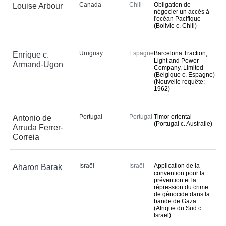
la Cour
Canada
Chili
Obligation de
Louise Arbour
négocier un accès à
Etats non membres de 
l'océan Pacifique
l'Organisation des Nations 
(Bolivie c. Chili)
Unies parties au Statut
Etats non parties au Statut 
mais pouvant être admis à 
Uruguay
Espagne
Barcelona Traction,
Enrique c.
ester devant la Cour
Light and Power
Armand-Ugon
Company, Limited
Fondements de la 
(Belgique c. Espagne)
compétence de la Cour
(Nouvelle requête:
1962)
Déclarations d'acceptation 
de la juridiction obligatoire
Traités
Portugal
Portugal
Timor oriental
Antonio de
(Portugal c. Australie)
Arruda Ferrer-
Compétence en 
Correia
matière consultative
Organes et institutions 
autorisés à demander un 
Israël
Israël
Application de la
Aharon Barak
avis consultatif
convention pour la
prévention et la
répression du crime
ESPACE PRESSE
de génocide dans la
bande de Gaza
(Afrique du Sud c.
Communiqués de 
Israël)
presse