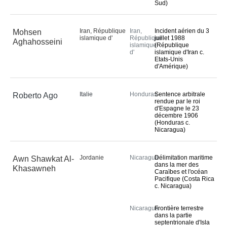
Sud)
Avis de vacance de poste
Programme relatif aux 
Judicial Fellows
Iran, République
Iran,
Incident aérien du 3
Mohsen
islamique d'
République
juillet 1988
Aghahosseini
Anciens 
fellows
islamique
(République
d'
islamique d'Iran c.
Questions fréquemment 
Etats-Unis
posées
d'Amérique)
Stages
La section des achats
Italie
Honduras
Sentence arbitrale
Roberto Ago
rendue par le roi
d'Espagne le 23
AFFAIRES
décembre 1906
(Honduras c.
Nicaragua)
Liste des affaires
Affaires pendantes
Jordanie
Nicaragua
Délimitation maritime
Awn Shawkat Al-
Affaires contentieuses
dans la mer des
Khasawneh
Caraïbes et l'océan
Affaires contentieuses 
Pacifique (Costa Rica
classées par Etat
c. Nicaragua)
Affaires contentieuses 
classées par procédures 
Nicaragua
Frontière terrestre
incidentes
dans la partie
septentrionale d'Isla
Procédures consultatives