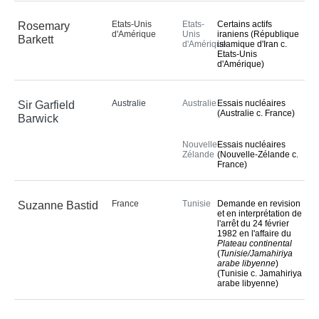
Liste de diffusion des 
Etats-Unis
Etats-
Certains actifs
Rosemary
communiqués de presse
d'Amérique
Unis
iraniens (République
Barkett
Calendrier
d'Amérique
islamique d'Iran c.
Etats-Unis
Services aux médias
d'Amérique)
Accréditation
Multimédia
Australie
Australie
Essais nucléaires
Sir Garfield
(Australie c. France)
Barwick
Questions 
fréquemment posées
Nouvelle-
Essais nucléaires
Zélande
(Nouvelle-Zélande c.
INFORMATIONS PRATIQUES
France)
Se rendre à la Cour
France
Tunisie
Demande en revision
Suzanne Bastid
et en interprétation de
Visites
l'arrêt du 24 février
1982 en l'affaire du
Assister à une audience
Plateau continental
(
Tunisie/Jamahiriya
Présentation des activités 
arabe libyenne
)
de la Cour
(Tunisie c. Jamahiriya
arabe libyenne)
Jours de congé 
officiels