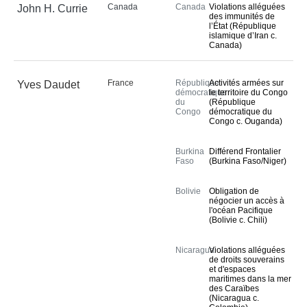
Canada
Canada
Violations alléguées
John H. Currie
des immunités de
l’État (République
islamique d’Iran c.
Canada)
France
République
Activités armées sur
Yves Daudet
démocratique
le territoire du Congo
du
(République
Congo
démocratique du
Congo c. Ouganda)
Burkina
Différend Frontalier
Faso
(Burkina Faso/Niger)
Bolivie
Obligation de
négocier un accès à
l'océan Pacifique
(Bolivie c. Chili)
Nicaragua
Violations alléguées
de droits souverains
et d'espaces
maritimes dans la mer
des Caraïbes
(Nicaragua c.