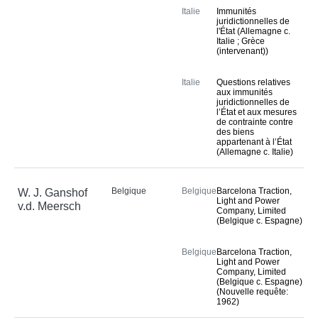
Italie
Immunités
juridictionnelles de
l'État (Allemagne c.
Italie ; Grèce
(intervenant))
Italie
Questions relatives
aux immunités
juridictionnelles de
l’État et aux mesures
de contrainte contre
des biens
appartenant à l’État
(Allemagne c. Italie)
Belgique
Belgique
Barcelona Traction,
W. J. Ganshof
Light and Power
v.d. Meersch
Company, Limited
(Belgique c. Espagne)
Belgique
Barcelona Traction,
Light and Power
Company, Limited
(Belgique c. Espagne)
(Nouvelle requête:
1962)