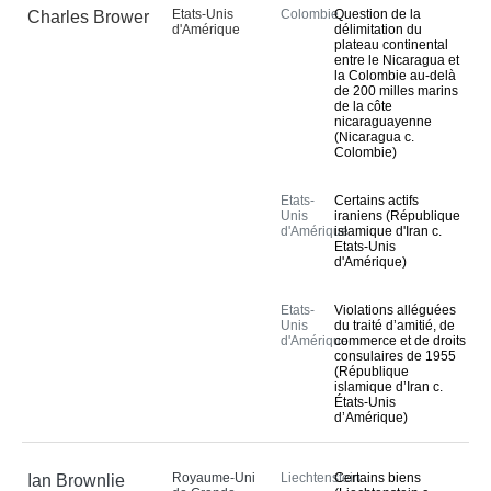
Etats-Unis
Colombie
Question de la
Charles Brower
d'Amérique
délimitation du
plateau continental
entre le Nicaragua et
la Colombie au-delà
de 200 milles marins
de la côte
nicaraguayenne
(Nicaragua c.
Colombie)
Etats-
Certains actifs
Unis
iraniens (République
d'Amérique
islamique d'Iran c.
Etats-Unis
d'Amérique)
Etats-
Violations alléguées
Unis
du traité d’amitié, de
d'Amérique
commerce et de droits
consulaires de 1955
(République
islamique d’Iran c.
États-Unis
d’Amérique)
Royaume-Uni
Liechtenstein
Certains biens
Ian Brownlie