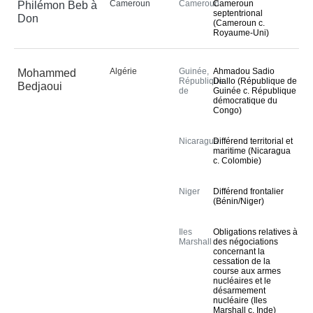
Liens
Cameroun
Cameroun
Cameroun
Philémon Beb à
septentrional
Don
Questions 
(Cameroun c.
Royaume-Uni)
fréquemment posées
PUBLICATIONS
Algérie
Guinée,
Ahmadou Sadio
Mohammed
République
Diallo (République de
Bedjaoui
de
Guinée c. République
Recueil des arrêts, avis 
démocratique du
consultatifs et 
Congo)
ordonnances
Mémoires, plaidoiries 
Nicaragua
Différend territorial et
maritime (Nicaragua
et documents
c. Colombie)
Actes et documents 
relatifs à l’organisation 
Niger
Différend frontalier
(Bénin/Niger)
de la Cour
Annuaire-Yearbook
Iles
Obligations relatives à
Bibliographie
Marshall
des négociations
concernant la
Manuel
cessation de la
course aux armes
Publications 
nucléaires et le
désarmement
commémoratives et 
nucléaire (Iles
spéciales
Marshall c. Inde)