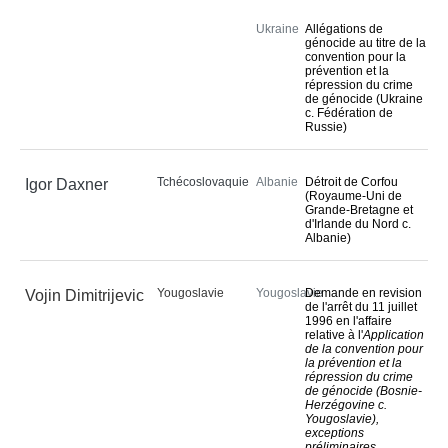
Ukraine
Allégations de
génocide au titre de la
convention pour la
prévention et la
répression du crime
de génocide (Ukraine
c. Fédération de
Russie)
Tchécoslovaquie
Albanie
Détroit de Corfou
Igor Daxner
(Royaume-Uni de
Grande-Bretagne et
d'Irlande du Nord c.
Albanie)
Yougoslavie
Yougoslavie
Demande en revision
Vojin Dimitrijevic
de l'arrêt du 11 juillet
1996 en l'affaire
relative à l'
Application
de la convention pour
la prévention et la
répression du crime
de génocide (Bosnie-
Herzégovine c.
Yougoslavie),
exceptions
préliminaires