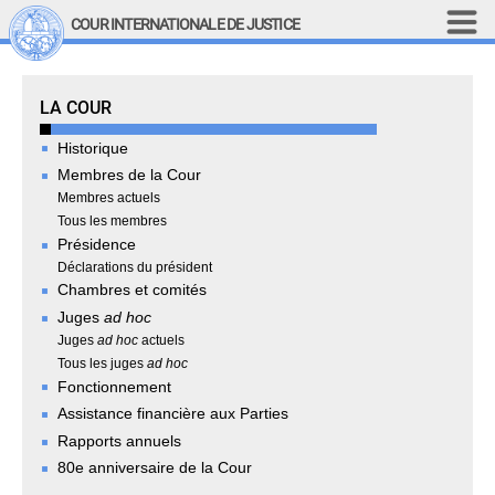
Aller au contenu principal
COUR INTERNATIONALE DE JUSTICE
LINKS
The Court
LA COUR
Top Menu
Recherche sur le site
Historique
English
Membres de la Cour
Main navigation
Membres actuels
LA COUR
Tous les membres
Présidence
Historique
Déclarations du président
Membres de la Cour
Chambres et comités
Juges
ad hoc
Membres actuels
Juges
ad hoc
actuels
Tous les membres
Tous les juges
ad hoc
Présidence
Fonctionnement
Déclarations du président
Assistance financière aux Parties
Chambres et comités
Rapports annuels
Juges 
ad hoc
80e anniversaire de la Cour
Juges 
ad hoc
 actuels