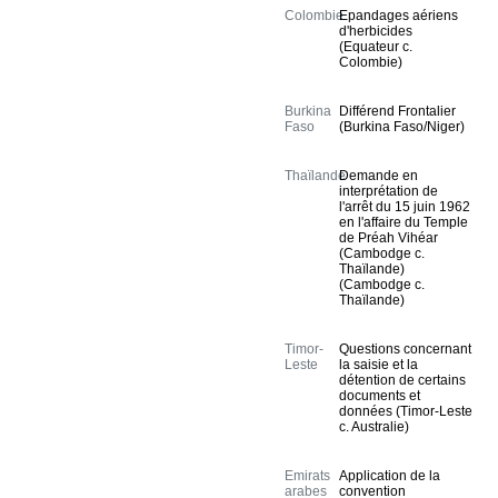
Colombie
Epandages aériens
d'herbicides
(Equateur c.
Colombie)
Burkina
Différend Frontalier
Faso
(Burkina Faso/Niger)
Thaïlande
Demande en
interprétation de
l'arrêt du 15 juin 1962
en l'affaire du Temple
de Préah Vihéar
(Cambodge c.
Thaïlande)
(Cambodge c.
Thaïlande)
Timor-
Questions concernant
Leste
la saisie et la
détention de certains
documents et
données (Timor-Leste
c. Australie)
Emirats
Application de la
arabes
convention