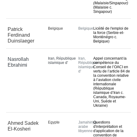
(Malaisie/Singapour)
(Malaisie c.
Singapour)
Belgique
Belgique
Licéité de l'emploi de
Patrick
la force (Serbie-et-
Ferdinand
Monténégro c.
Duinslaeger
Belgique)
Iran, République
Iran,
Appel concernant la
Nasrollah
islamique d'
République
compétence du
Ebrahimi
islamique
Conseil de l’OACI en
d'
vertu de l’article 84 de
la convention relative
à l’aviation civile
internationale
(République
islamique d’Iran c.
Canada, Royaume-
Uni, Suède et
Ukraine)
Egypte
Jamahiriya
Questions
Ahmed Sadek
arabe
d'interprétation et
El-Kosheri
libyenne
d'application de la
convention de