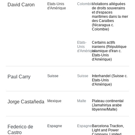
Etats-Unis
Colombie
Violations alléguées
David Caron
d'Amérique
de droits souverains
et d'espaces
maritimes dans la mer
des Caraïbes
(Nicaragua c.
Colombie)
Etats-
Certains actifs
Unis
iraniens (République
d'Amérique
islamique d'Iran c.
Etats-Unis
d'Amérique)
Suisse
Suisse
Interhandel (Suisse c.
Paul Carry
Etats-Unis
d'Amérique)
Mexique
Malte
Plateau continental
Jorge Castañeda
(Jamahiriya arabe
libyenne/Malte)
Espagne
Espagne
Barcelona Traction,
Federico de
Light and Power
Castro
Company, Limited