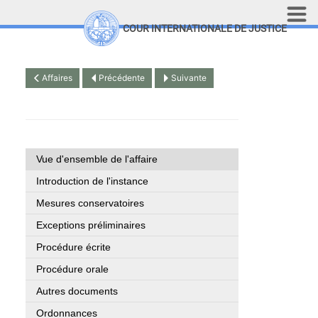
Aller au contenu principal
COUR INTERNATIONALE DE JUSTICE
LINKS
Top Menu
Recherche sur le site
Affaires
Précédente
Suivante
English
Vue d'ensemble de l'affaire
Introduction de l'instance
Mesures conservatoires
Exceptions préliminaires
Procédure écrite
Procédure orale
Autres documents
Ordonnances