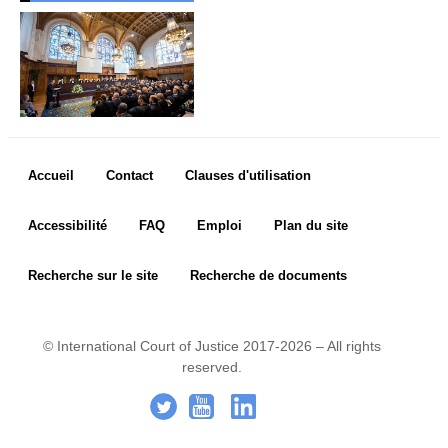
Avis de vacance de poste
Programme relatif aux 
Judicial Fellows
Anciens 
fellows
Questions fréquemment 
posées
Stages
Footer menu
Accueil
Contact
Clauses d'utilisation
La section des achats
AFFAIRES
Accessibilité
FAQ
Emploi
Plan du site
Liste des affaires
Recherche sur le site
Recherche de documents
Affaires pendantes
Affaires contentieuses
Affaires contentieuses 
© International Court of Justice 2017-2026 – All rights
classées par Etat
reserved.
Affaires contentieuses 
Footer Icon
.
-
..
classées par procédures 
incidentes
Procédures consultatives