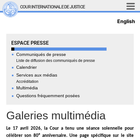
Aller au contenu principal
COUR INTERNATIONALE DE JUSTICE
English
LINKS
Top Menu
Recherche sur le site
Press Room
ESPACE PRESSE
English
Communiqués de presse
Main navigation
LA COUR
Liste de diffusion des communiqués de presse
Calendrier
Historique
Services aux médias
Accréditation
Membres de la Cour
Multimédia
Membres actuels
Questions fréquemment posées
Tous les membres
Présidence
Galeries multimédia
Déclarations du président
Chambres et comités
Le 17 avril 2026, la Cour a tenu une séance solennelle pour
Juges 
ad hoc
e
célébrer son 80
anniversaire. Une page spécifique sur le site
Juges 
ad hoc
 actuels