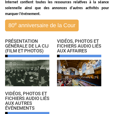
Internet contient toutes les ressources relatives à la séance
Tous les juges 
ad hoc
solennelle ainsi que des annonces d'autres activités pour
Fonctionnement
marquer l’événement.
Assistance financière 
e
80
anniversaire de la Cour
aux Parties
Rapports annuels
80e anniversaire de la 
PRÉSENTATION
VIDÉOS, PHOTOS ET
Cour
GÉNÉRALE DE LA CIJ
FICHIERS AUDIO LIÉS
(FILM ET PHOTOS)
AUX AFFAIRES
LE GREFFE
Greffier
Organigramme du 
Greffe
Textes régissant le 
Greffe
VIDÉOS, PHOTOS ET
Bibliothèque de la 
FICHIERS AUDIO LIÉS
AUX AUTRES
Cour
ÉVÉNEMENTS
Emploi