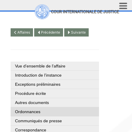
Aller au contenu principal
COUR INTERNATIONALE DE JUSTICE
LINKS
Top Menu
Recherche sur le site
Affaires
Précédente
Suivante
English
Vue d'ensemble de l'affaire
Introduction de l'instance
Exceptions préliminaires
Procédure écrite
Autres documents
Ordonnances
Communiqués de presse
Correspondance