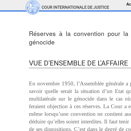
Ac
COUR INTERNATIONALE DE JUSTICE
LINKS
Top Menu
Recherche sur le site
Réserves à la convention pour la 
génocide
VUE D'ENSEMBLE DE L'AFFAIRE
En novembre 1950, l’Assemblée générale a po
savoir quelle serait la situation d’un Etat q
multilatérale sur le génocide dans le cas o
feraient objection à ces réserves. La Cour a
même lorsqu’une convention ne contient aucu
déduire qu’elles soient interdites. Il faut ten
de ses dispositions. C’est dans le degré de co