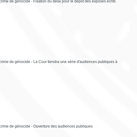
crime de génocide - Fixation du délai pour le dépôt des exposés écrits
 crime de génocide - La Cour tiendra une série d'audiences publiques à
u crime de génocide - Ouverture des audiences publiques