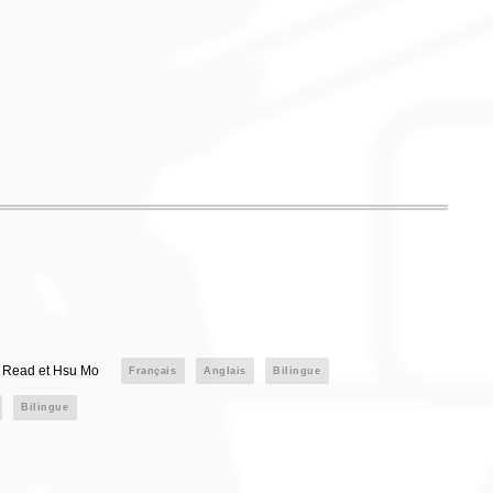
. Read et Hsu Mo
Français
Anglais
Bilingue
Bilingue