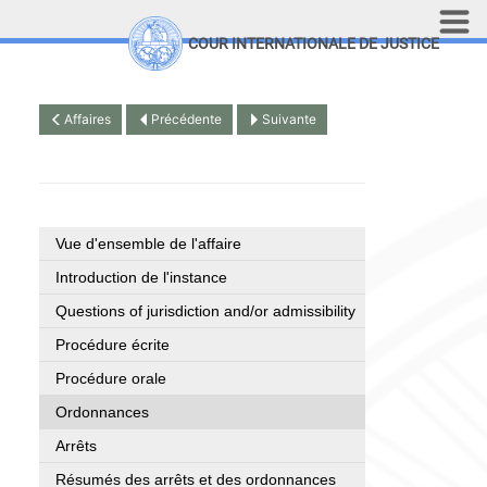
Aller au contenu principal
COUR INTERNATIONALE DE JUSTICE
LINKS
Top Menu
Recherche sur le site
Affaires
Précédente
Suivante
English
Vue d'ensemble de l'affaire
Introduction de l'instance
Questions of jurisdiction and/or admissibility
Procédure écrite
Procédure orale
Ordonnances
Arrêts
Résumés des arrêts et des ordonnances