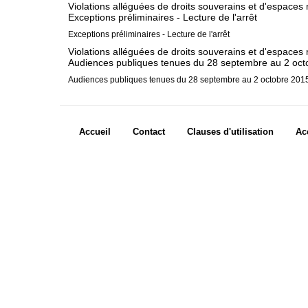
Violations alléguées de droits souverains et d'espace
Fonctionnement
Exceptions préliminaires - Lecture de l'arrêt
Assistance financière aux Parties
Exceptions préliminaires - Lecture de l'arrêt
Rapports annuels
Violations alléguées de droits souverains et d'espaces
Audiences publiques tenues du 28 septembre au 2 octo
80e anniversaire de la Cour
Audiences publiques tenues du 28 septembre au 2 octobre 2015 
LE GREFFE
Greffier
Footer menu
Accueil
Contact
Clauses d'utilisation
Ac
Organigramme du Greffe
Textes régissant le Greffe
Bibliothèque de la Cour
Footer Icon
Emploi
Avis de vacance de poste
Programme relatif aux
Judicial Fellows
Anciens
fellows
Questions fréquemment posées
Stages