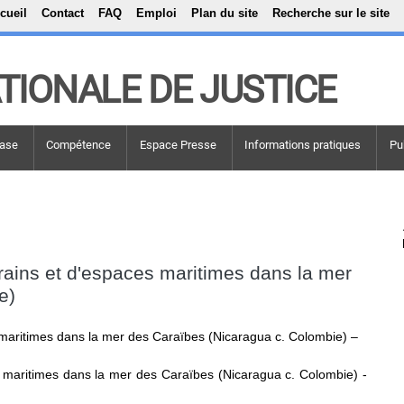
Top Menu
Aller au contenu principal
cueil
Contact
FAQ
Emploi
Plan du site
Recherche sur le site
TIONALE DE JUSTICE
ase
Compétence
Espace Presse
Informations pratiques
Pu
erains et d'espaces maritimes dans la mer
e)
s maritimes dans la mer des Caraïbes (Nicaragua c. Colombie) –
s maritimes dans la mer des Caraïbes (Nicaragua c. Colombie) -