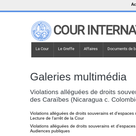
Ac
LINKS
COUR INTERNA
Top Menu
Recherche sur le site
Main navigation
Main navigation
LA COUR
La Cour
Le Greffe
Affaires
Documents de b
Historique
Membres de la Cour
Galeries multimédia
Membres actuels
Tous les membres
Violations alléguées de droits souv
Présidence
des Caraïbes (Nicaragua c. Colombi
Déclarations du président
Chambres et comités
Violations alléguées de droits souverains et d'espace
Juges
ad hoc
Lecture de l'arrêt de la Cour
Juges
ad hoc
actuels
Violations alléguées de droits souverains et d'espace
Audiences publiques
Tous les juges
ad hoc