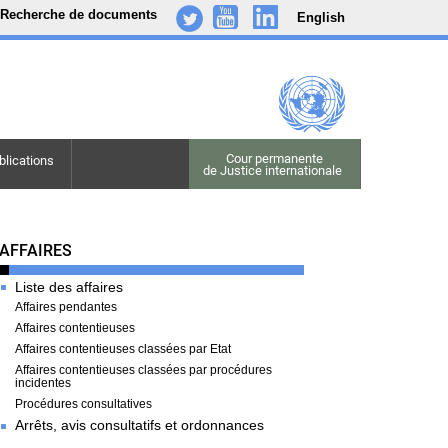
Recherche de documents
English
-
..
.
Cour permanente

blications
de Justice internationale
Cases
AFFAIRES
Liste des affaires
Affaires pendantes
Affaires contentieuses
Affaires contentieuses classées par Etat
Affaires contentieuses classées par procédures
incidentes
Procédures consultatives
Arrêts, avis consultatifs et ordonnances