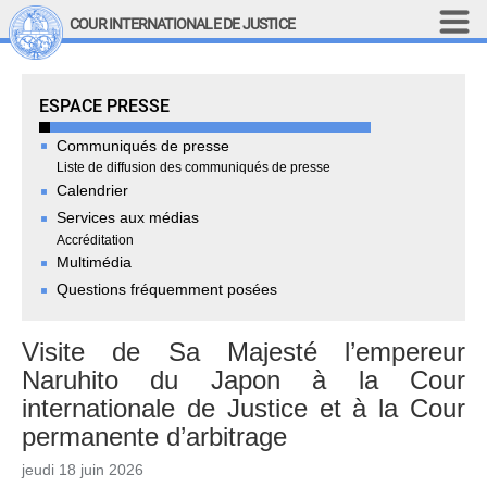
Aller au contenu principal
COUR INTERNATIONALE DE JUSTICE
LINKS
Press Room
ESPACE PRESSE
Top Menu
Recherche sur le site
Communiqués de presse
English
Liste de diffusion des communiqués de presse
Calendrier
Main navigation
LA COUR
Services aux médias
Accréditation
Historique
Multimédia
Membres de la Cour
Questions fréquemment posées
Membres actuels
Tous les membres
Visite de Sa Majesté l’empereur
Présidence
Naruhito du Japon à la Cour
Déclarations du président
internationale de Justice et à la Cour
Chambres et comités
permanente d’arbitrage
Juges 
ad hoc
jeudi 18 juin 2026
Juges 
ad hoc
 actuels