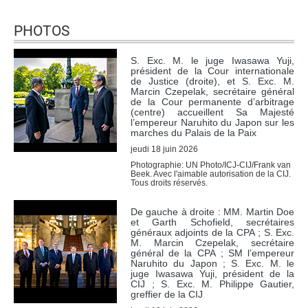
Tous les juges 
ad hoc
PHOTOS
Fonctionnement
Assistance financière 
S. Exc. M. le juge Iwasawa Yuji,
aux Parties
président de la Cour internationale
de Justice (droite), et S. Exc. M.
Rapports annuels
Marcin Czepelak, secrétaire général
de la Cour permanente d’arbitrage
80e anniversaire de la 
(centre) accueillent Sa Majesté
Cour
l’empereur Naruhito du Japon sur les
marches du Palais de la Paix
LE GREFFE
jeudi 18 juin 2026
Photographie: UN Photo/ICJ-CIJ/Frank van
Beek. Avec l'aimable autorisation de la CIJ.
Greffier
Tous droits réservés.
Organigramme du 
De gauche à droite : MM. Martin Doe
Greffe
et Garth Schofield, secrétaires
Textes régissant le 
généraux adjoints de la CPA ; S. Exc.
M. Marcin Czepelak, secrétaire
Greffe
général de la CPA ; SM l’empereur
Naruhito du Japon ; S. Exc. M. le
Bibliothèque de la 
juge Iwasawa Yuji, président de la
Cour
CIJ ; S. Exc. M. Philippe Gautier,
greffier de la CIJ
Emploi