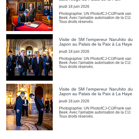
jeudi 18 juin 2026
Arrêts, avis 
consultatifs et 
Photographie: UN Photo/ICJ-CIJ/Frank van
Beek. Avec l'aimable autorisation de la CIJ.
ordonnances
Tous droits réservés.
DOCUMENTS DE BASE
Visite de SM l’empereur Naruhito du
Japon au Palais de la Paix à La Haye
Charte des Nations 
jeudi 18 juin 2026
Unies
Photographie: UN Photo/ICJ-CIJ/Frank van
Statut de la Cour
Beek. Avec l'aimable autorisation de la CIJ.
Tous droits réservés.
Règlement de la Cour
Instructions de 
procédure
Visite de SM l’empereur Naruhito du
Autres textes
Japon au Palais de la Paix à La Haye
jeudi 18 juin 2026
COMPÉTENCE
Photographie: UN Photo/ICJ-CIJ/Frank van
Beek. Avec l'aimable autorisation de la CIJ.
Tous droits réservés.
Compétence en 
matière contentieuse
Etats admis à ester devant 