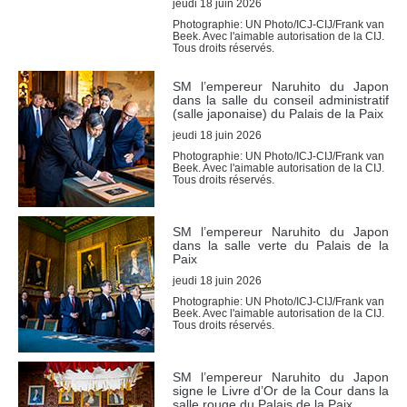
jeudi 18 juin 2026
Avis de vacance de poste
Photographie: UN Photo/ICJ-CIJ/Frank van
Programme relatif aux 
Beek. Avec l'aimable autorisation de la CIJ.
Tous droits réservés.
Judicial Fellows
Anciens 
fellows
SM l’empereur Naruhito du Japon
dans la salle du conseil administratif
Questions fréquemment 
(salle japonaise) du Palais de la Paix
posées
jeudi 18 juin 2026
Stages
Photographie: UN Photo/ICJ-CIJ/Frank van
La section des achats
Beek. Avec l'aimable autorisation de la CIJ.
Tous droits réservés.
AFFAIRES
SM l’empereur Naruhito du Japon
Liste des affaires
dans la salle verte du Palais de la
Paix
Affaires pendantes
jeudi 18 juin 2026
Affaires contentieuses
Photographie: UN Photo/ICJ-CIJ/Frank van
Affaires contentieuses 
Beek. Avec l'aimable autorisation de la CIJ.
Tous droits réservés.
classées par Etat
Affaires contentieuses 
classées par procédures 
SM l’empereur Naruhito du Japon
incidentes
signe le Livre d’Or de la Cour dans la
salle rouge du Palais de la Paix
Procédures consultatives