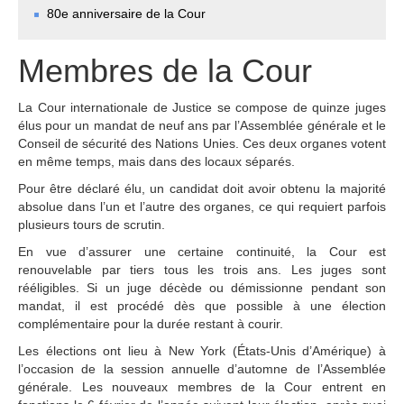
80e anniversaire de la Cour
Tous les juges 
ad hoc
Fonctionnement
Membres de la Cour
Assistance financière 
aux Parties
La Cour internationale de Justice se compose de quinze juges
Rapports annuels
élus pour un mandat de neuf ans par l’Assemblée générale et le
80e anniversaire de la 
Conseil de sécurité des Nations Unies. Ces deux organes votent
Cour
en même temps, mais dans des locaux séparés.
Pour être déclaré élu, un candidat doit avoir obtenu la majorité
LE GREFFE
absolue dans l’un et l’autre des organes, ce qui requiert parfois
plusieurs tours de scrutin.
Greffier
En vue d’assurer une certaine continuité, la Cour est
Organigramme du 
renouvelable par tiers tous les trois ans. Les juges sont
Greffe
rééligibles. Si un juge décède ou démissionne pendant son
Textes régissant le 
mandat, il est procédé dès que possible à une élection
Greffe
complémentaire pour la durée restant à courir.
Bibliothèque de la 
Les élections ont lieu à New York (États-Unis d’Amérique) à
Cour
l’occasion de la session annuelle d’automne de l’Assemblée
générale. Les nouveaux membres de la Cour entrent en
Emploi