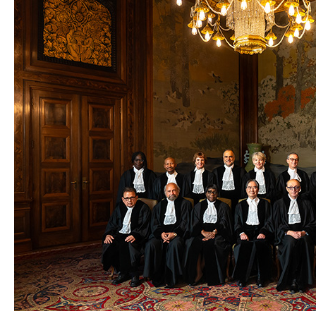
Liste de diffusion des 
communiqués de presse
Calendrier
Services aux médias
Accréditation
Multimédia
Questions 
fréquemment posées
INFORMATIONS PRATIQUES
Se rendre à la Cour
Visites
Assister à une audience
Présentation des activités 
de la Cour
Jours de congé 
officiels