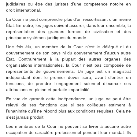
judiciaires ou être des juristes d’une compétence notoire en
Arrêts, avis 
droit international.
consultatifs et 
ordonnances
La Cour ne peut comprendre plus d’un ressortissant d’un même
État. En outre, les juges doivent assurer, dans leur ensemble, la
DOCUMENTS DE BASE
représentation des grandes formes de civilisation et des
principaux systèmes juridiques du monde.
Charte des Nations 
Une fois élu, un membre de la Cour n’est le délégué ni du
Unies
gouvernement de son pays ni du gouvernement d’aucun autre
État. Contrairement à la plupart des autres organes des
Statut de la Cour
organisations internationales, la Cour n’est pas composée de
Règlement de la Cour
représentants de gouvernements. Un juge est un magistrat
Instructions de 
indépendant dont le premier devoir sera, avant d’entrer en
procédure
fonctions, de prendre l’engagement solennel d’exercer ses
attributions en pleine et parfaite impartialité.
Autres textes
En vue de garantir cette indépendance, un juge ne peut être
COMPÉTENCE
relevé de ses fonctions que si ses collègues estiment à
l’unanimité qu’il ne répond plus aux conditions requises. Cela ne
s’est jamais produit.
Compétence en 
matière contentieuse
Les membres de la Cour ne peuvent se livrer à aucune autre
occupation de caractère professionnel pendant leur mandat. Ils
Etats admis à ester devant 