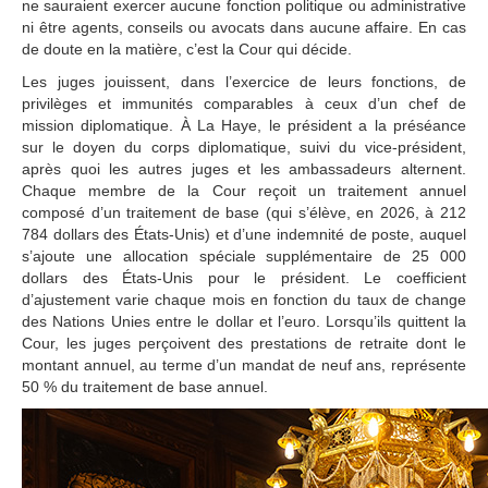
la Cour
ne sauraient exercer aucune fonction politique ou administrative
ni être agents, conseils ou avocats dans aucune affaire. En cas
Etats non membres de 
l'Organisation des Nations 
de doute en la matière, c’est la Cour qui décide.
Unies parties au Statut
Les juges jouissent, dans l’exercice de leurs fonctions, de
Etats non parties au Statut 
privilèges et immunités comparables à ceux d’un chef de
mais pouvant être admis à 
mission diplomatique. À La Haye, le président a la préséance
ester devant la Cour
sur le doyen du corps diplomatique, suivi du vice-président,
Fondements de la 
après quoi les autres juges et les ambassadeurs alternent.
compétence de la Cour
Chaque membre de la Cour reçoit un traitement annuel
Déclarations d'acceptation 
composé d’un traitement de base (qui s’élève, en 2026, à 212
de la juridiction obligatoire
784 dollars des États-Unis) et d’une indemnité de poste, auquel
Traités
s’ajoute une allocation spéciale supplémentaire de 25 000
dollars des États-Unis pour le président. Le coefficient
Compétence en 
d’ajustement varie chaque mois en fonction du taux de change
matière consultative
des Nations Unies entre le dollar et l’euro. Lorsqu’ils quittent la
Organes et institutions 
Cour, les juges perçoivent des prestations de retraite dont le
autorisés à demander un 
montant annuel, au terme d’un mandat de neuf ans, représente
avis consultatif
50 % du traitement de base annuel.
ESPACE PRESSE
Communiqués de 
presse