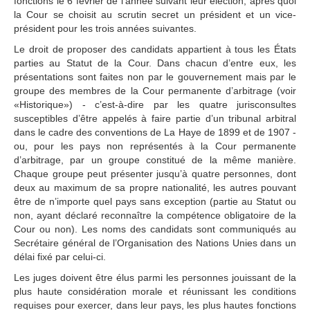
fonctions le 6 février de l’année suivant leur élection, après quoi
Avis de vacance de poste
la Cour se choisit au scrutin secret un président et un vice-
Programme relatif aux 
président pour les trois années suivantes.
Judicial Fellows
Le droit de proposer des candidats appartient à tous les États
Anciens 
fellows
parties au Statut de la Cour. Dans chacun d’entre eux, les
Questions fréquemment 
présentations sont faites non par le gouvernement mais par le
posées
groupe des membres de la Cour permanente d’arbitrage (voir
«Historique») - c’est-à-dire par les quatre jurisconsultes
Stages
susceptibles d’être appelés à faire partie d’un tribunal arbitral
La section des achats
dans le cadre des conventions de La Haye de 1899 et de 1907 -
ou, pour les pays non représentés à la Cour permanente
AFFAIRES
d’arbitrage, par un groupe constitué de la même manière.
Chaque groupe peut présenter jusqu’à quatre personnes, dont
Liste des affaires
deux au maximum de sa propre nationalité, les autres pouvant
être de n’importe quel pays sans exception (partie au Statut ou
Affaires pendantes
non, ayant déclaré reconnaître la compétence obligatoire de la
Affaires contentieuses
Cour ou non). Les noms des candidats sont communiqués au
Affaires contentieuses 
Secrétaire général de l’Organisation des Nations Unies dans un
classées par Etat
délai fixé par celui‑ci.
Affaires contentieuses 
Les juges doivent être élus parmi les personnes jouissant de la
classées par procédures 
incidentes
plus haute considération morale et réunissant les conditions
requises pour exercer, dans leur pays, les plus hautes fonctions
Procédures consultatives