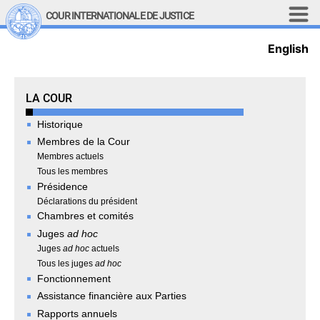
Aller au contenu principal
COUR INTERNATIONALE DE JUSTICE
English
LINKS
Top Menu
Recherche sur le site
The Court
LA COUR
English
Historique
Main navigation
LA COUR
Membres de la Cour
Membres actuels
Historique
Tous les membres
Présidence
Membres de la Cour
Déclarations du président
Membres actuels
Chambres et comités
Tous les membres
Juges
ad hoc
Présidence
Juges
ad hoc
actuels
Déclarations du président
Tous les juges
ad hoc
Fonctionnement
Chambres et comités
Assistance financière aux Parties
Juges 
ad hoc
Rapports annuels
Juges 
ad hoc
 actuels