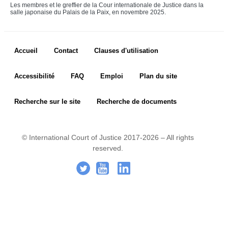
Liens
Les membres et le greffier de la Cour internationale de Justice dans la
salle japonaise du Palais de la Paix, en novembre 2025.
Questions 
fréquemment posées
PUBLICATIONS
Footer menu
Accueil
Contact
Clauses d'utilisation
Recueil des arrêts, avis 
Accessibilité
FAQ
Emploi
Plan du site
consultatifs et 
ordonnances
Recherche sur le site
Recherche de documents
Mémoires, plaidoiries 
et documents
Actes et documents 
© International Court of Justice 2017-2026 – All rights
relatifs à l’organisation 
de la Cour
reserved.
Footer Icon
Annuaire-Yearbook
.
-
..
Bibliographie
Manuel
Publications 
commémoratives et 
spéciales