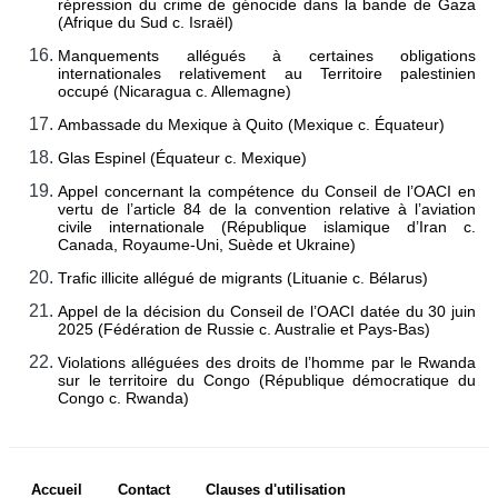
répression du crime de génocide dans la bande de Gaza
(Afrique du Sud c. Israël)
Arrêts, avis 
consultatifs et 
Manquements allégués à certaines obligations
ordonnances
internationales relativement au Territoire palestinien
occupé (Nicaragua c. Allemagne)
DOCUMENTS DE BASE
Ambassade du Mexique à Quito (Mexique c. Équateur)
Glas Espinel (Équateur c. Mexique)
Charte des Nations 
Unies
Appel concernant la compétence du Conseil de l’OACI en
vertu de l’article 84 de la convention relative à l’aviation
Statut de la Cour
civile internationale (République islamique d’Iran c.
Canada, Royaume-Uni, Suède et Ukraine)
Règlement de la Cour
Trafic illicite allégué de migrants (Lituanie c. Bélarus)
Instructions de 
procédure
Appel de la décision du Conseil de l’OACI datée du 30 juin
2025 (Fédération de Russie c. Australie et Pays-Bas)
Autres textes
Violations alléguées des droits de l’homme par le Rwanda
COMPÉTENCE
sur le territoire du Congo (République démocratique du
Congo c. Rwanda)
Compétence en 
matière contentieuse
Footer menu
Etats admis à ester devant 
Accueil
Contact
Clauses d'utilisation