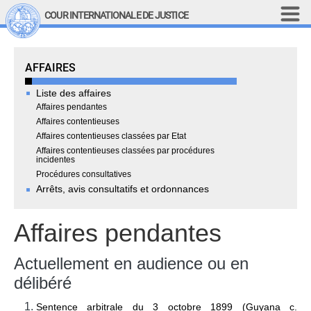
Aller au contenu principal
COUR INTERNATIONALE DE JUSTICE
LINKS
Cases
AFFAIRES
Top Menu
Recherche sur le site
Liste des affaires
English
Affaires pendantes
Affaires contentieuses
Main navigation
LA COUR
Affaires contentieuses classées par Etat
Affaires contentieuses classées par procédures
incidentes
Historique
Procédures consultatives
Membres de la Cour
Arrêts, avis consultatifs et ordonnances
Membres actuels
Tous les membres
Affaires pendantes
Présidence
Déclarations du président
Actuellement en audience ou en
Chambres et comités
délibéré
Juges 
ad hoc
Sentence arbitrale du 3 octobre 1899 (Guyana c.
Juges 
ad hoc
 actuels