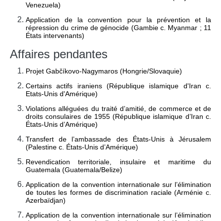
Venezuela)
Tous les juges 
ad hoc
Application de la convention pour la prévention et la
Fonctionnement
répression du crime de génocide (Gambie c. Myanmar ; 11
États intervenants)
Assistance financière 
aux Parties
Affaires pendantes
Rapports annuels
Projet Gabčíkovo-Nagymaros (Hongrie/Slovaquie)
80e anniversaire de la 
Certains actifs iraniens (République islamique d'Iran c.
Cour
Etats-Unis d'Amérique)
LE GREFFE
Violations alléguées du traité d’amitié, de commerce et de
droits consulaires de 1955 (République islamique d’Iran c.
États-Unis d’Amérique)
Greffier
Transfert de l’ambassade des États-Unis à Jérusalem
Organigramme du 
(Palestine c. États-Unis d’Amérique)
Greffe
Revendication territoriale, insulaire et maritime du
Textes régissant le 
Guatemala (Guatemala/Belize)
Greffe
Application de la convention internationale sur l’élimination
Bibliothèque de la 
de toutes les formes de discrimination raciale (Arménie c.
Cour
Azerbaïdjan)
Emploi
Application de la convention internationale sur l’élimination