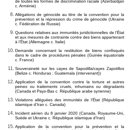
de toutes les formes de discrimination raciale (Azerbaïdjan
Avis de vacance de poste
c. Arménie)
Programme relatif aux 
Allégations de génocide au titre de la convention pour la
Judicial Fellows
prévention et la répression du crime de génocide (Ukraine
c. Fédération de Russie)
Anciens 
fellows
Questions fréquemment 
Questions relatives aux immunités juridictionnelles de l’État
posées
et aux mesures de contrainte contre des biens appartenant
à l’État (Allemagne c. Italie)
Stages
Demande concernant la restitution de biens confisqués
La section des achats
dans le cadre de procédures pénales (Guinée équatoriale
c. France)
AFFAIRES
Souveraineté sur les cayes de Sapodilla/cayes Zapotillos
(Belize c. Honduras
; Guatemala (intervenant)
)
Liste des affaires
Application de la convention contre la torture et autres
Affaires pendantes
peines ou traitements cruels, inhumains ou dégradants
(Canada et Pays-Bas c. République arabe syrienne)
Affaires contentieuses
Violations alléguées des immunités de l’État (République
Affaires contentieuses 
islamique d’Iran c. Canada)
classées par Etat
Affaires contentieuses 
Incident aérien du 8 janvier 2020 (Canada, Royaume-Uni,
classées par procédures 
Suède et Ukraine c. République islamique d’Iran)
incidentes
Application de la convention pour la prévention et la
Procédures consultatives